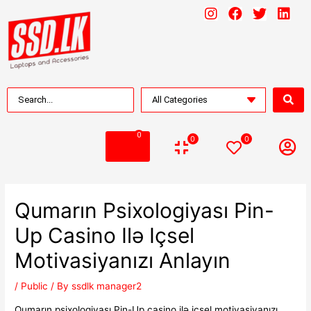
0
0
0
Qumarın Psixologiyası Pin-
Up Casino Ilə Içsel
Motivasiyanızı Anlayın
/
Public
/ By
ssdlk manager2
Qumarın psixologiyası Pin-Up casino ilə içsel motivasiyanızı