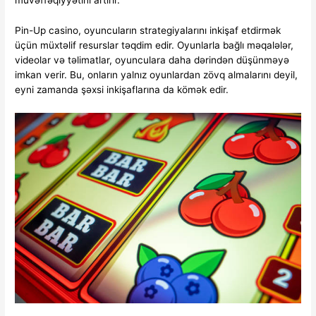
Pin-Up casino, oyuncuların strategiyalarını inkişaf etdirmək
üçün müxtəlif resurslar təqdim edir. Oyunlarla bağlı məqalələr,
videolar və təlimatlar, oyunculara daha dərindən düşünməyə
imkan verir. Bu, onların yalnız oyunlardan zövq almalarını deyil,
eyni zamanda şəxsi inkişaflarına da kömək edir.