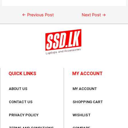
←
Previous Post
Next Post
→
QUICK LINKS
MY ACCOUNT
ABOUT US
MY ACCOUNT
CONTACT US
SHOPPING CART
PRIVACY POLICY
WISHLIST