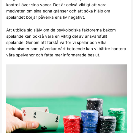
kontroll över sina vanor. Det är också viktigt att vara
medveten om sina egna gränser och att söka hjälp om
spelandet börjar påverka ens liv negativt.
Att utbilda sig själv om de psykologiska faktorerna bakom
spelande kan också vara en viktig del av ansvarsfullt
spelande. Genom att förstå varför vi spelar och vilka
mekanismer som påverkar vårt beteende kan vi bättre hantera
våra spelvanor och fatta mer informerade beslut.