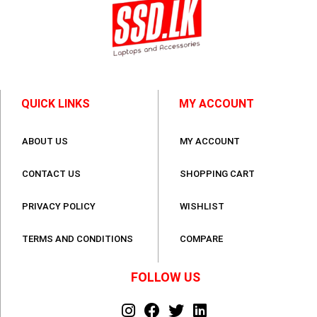
QUICK LINKS
MY ACCOUNT
ABOUT US
MY ACCOUNT
CONTACT US
SHOPPING CART
PRIVACY POLICY
WISHLIST
TERMS AND CONDITIONS
COMPARE
FOLLOW US