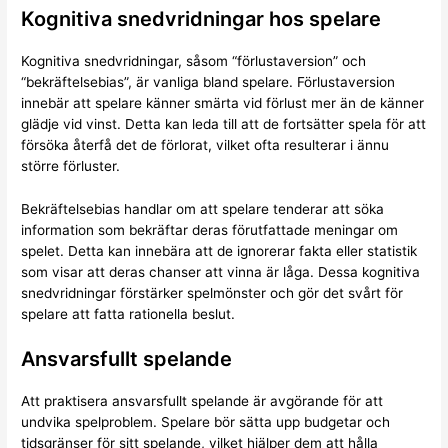
Kognitiva snedvridningar hos spelare
Kognitiva snedvridningar, såsom “förlustaversion” och
“bekräftelsebias”, är vanliga bland spelare. Förlustaversion
innebär att spelare känner smärta vid förlust mer än de känner
glädje vid vinst. Detta kan leda till att de fortsätter spela för att
försöka återfå det de förlorat, vilket ofta resulterar i ännu
större förluster.
Bekräftelsebias handlar om att spelare tenderar att söka
information som bekräftar deras förutfattade meningar om
spelet. Detta kan innebära att de ignorerar fakta eller statistik
som visar att deras chanser att vinna är låga. Dessa kognitiva
snedvridningar förstärker spelmönster och gör det svårt för
spelare att fatta rationella beslut.
Ansvarsfullt spelande
Att praktisera ansvarsfullt spelande är avgörande för att
undvika spelproblem. Spelare bör sätta upp budgetar och
tidsgränser för sitt spelande, vilket hjälper dem att hålla