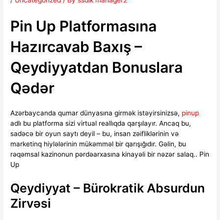
/
Uncategorized
/ By
ssdlk manager2
Pin Up Platformasına
Hazırcavab Baxış –
Qeydiyyatdan Bonuslara
Qədər
Azərbaycanda qumar dünyasına girmək istəyirsinizsə,
pinup
adlı bu platforma sizi virtual reallıqda qarşılayır. Ancaq bu,
sadəcə bir oyun saytı deyil – bu, insan zəifliklərinin və
marketinq hiylələrinin mükəmməl bir qarışığıdır. Gəlin, bu
rəqəmsal kazinonun pərdəarxasına kinayəli bir nəzər salaq.. Pin
Up
Qeydiyyat – Bürokratik Absurdun
Zirvəsi