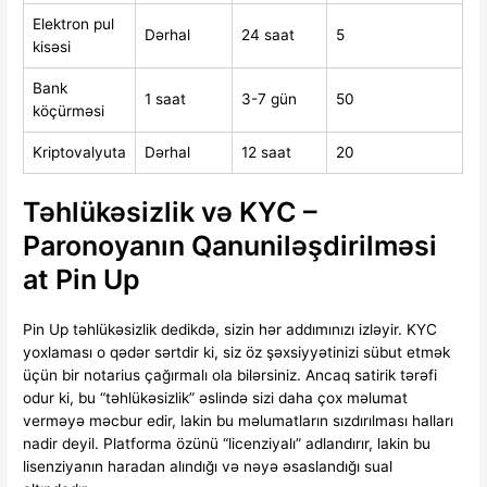
Elektron pul
Dərhal
24 saat
5
kisəsi
Bank
1 saat
3-7 gün
50
köçürməsi
Kriptovalyuta
Dərhal
12 saat
20
Təhlükəsizlik və KYC –
Paronoyanın Qanuniləşdirilməsi
at Pin Up
Pin Up təhlükəsizlik dedikdə, sizin hər addımınızı izləyir. KYC
yoxlaması o qədər sərtdir ki, siz öz şəxsiyyətinizi sübut etmək
üçün bir notarius çağırmalı ola bilərsiniz. Ancaq satirik tərəfi
odur ki, bu “təhlükəsizlik” əslində sizi daha çox məlumat
verməyə məcbur edir, lakin bu məlumatların sızdırılması halları
nadir deyil. Platforma özünü “licenziyalı” adlandırır, lakin bu
lisenziyanın haradan alındığı və nəyə əsaslandığı sual