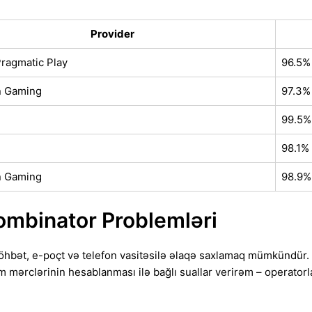
Provider
Pragmatic Play
96.5%
n Gaming
97.3%
99.5%
98.1%
n Gaming
98.9%
ombinator Problemləri
 söhbət, e-poçt və telefon vasitəsilə əlaqə saxlamaq mümkündür.
 mərclərinin hesablanması ilə bağlı suallar verirəm – operatorla