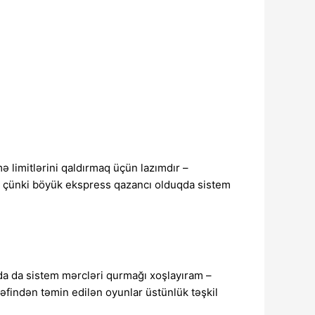
ə limitlərini qaldırmaq üçün lazımdır –
n, çünki böyük ekspress qazancı olduqda sistem
ada da sistem mərcləri qurmağı xoşlayıram –
rəfindən təmin edilən oyunlar üstünlük təşkil