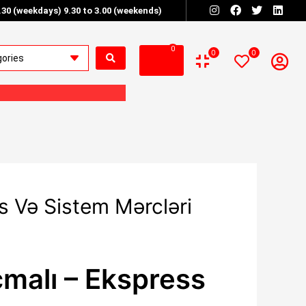
6.30 (weekdays) 9.30 to 3.00 (weekends)
0
0
0
s Və Sistem Mərcləri
cmalı – Ekspress