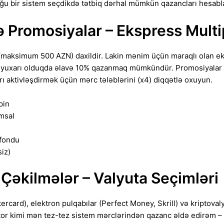
ğu bir sistem seçdikdə tətbiq dərhal mümkün qazancları hesabla
 Promosiyalar – Ekspress Multip
(maksimum 500 AZN) daxildir. Lakin mənim üçün maraqlı olan ek
n yuxarı olduqda əlavə 10% qazanmaq mümkündür. Promosiyalar 
rı aktivləşdirmək üçün mərc tələblərini (x4) diqqətlə oxuyun.
pin
msal
 fondu
siz)
Çəkilmələr – Valyuta Seçimləri
ercard), elektron pulqabılar (Perfect Money, Skrill) və kriptova
or kimi mən tez-tez sistem mərclərindən qazanc əldə edirəm – 