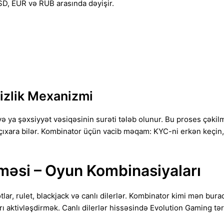
USD, EUR və RUB arasında dəyişir.
izlik Mexanizmi
ə ya şəxsiyyət vəsiqəsinin surəti tələb olunur. Bu proses çəkilm
 çıxara bilər. Kombinator üçün vacib məqam: KYC-ni erkən keçi
məsi – Oyun Kombinasiyaları
ar, rulet, blackjack və canlı dilerlər. Kombinator kimi mən bur
ı aktivləşdirmək. Canlı dilerlər hissəsində Evolution Gaming tə