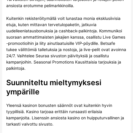
ansiosta erotumme pelimarkkinoilla.
Kuitenkin rekisteröitymällä voit lunastaa monia eksklusiivisia
etuja, kuten mittavan tervetulopaketin, jatkuvia
uudelleenlatausbonuksia ja cashback-palkintoja. Kommunikoi
suoraan ammattimaisten jakajien kanssa, osallistu Live Games
-promootioihin ja liity ainutlaatuisille VIP-pöydille. Betsafe
tukee välittömiä talletuksia ja nostoja, ja live-pelit ovat avoinna
24/7. Vaihtelee Seuraa sivuston päivityksiä ja osallistu
kampanjoihin. Seasonal Promotions Kausittaisia tarjouksia ja
palkintoja.
Suunniteltu mieltymyksesi
ympärille
Yleensä kasinon bonusten säännöt ovat kuitenkin hyvin
tyypillisiä. Kasino tarjoaa erittäin runsaasti erilaisia
kampanjoita. Lisenssin ansiosta kasino on huipputurvallinen ja
tarkasti valvottu sivusto.