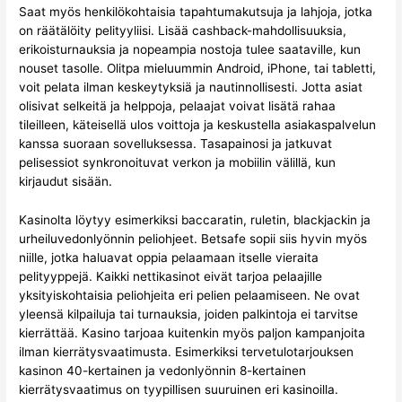
Saat myös henkilökohtaisia tapahtumakutsuja ja lahjoja, jotka
on räätälöity pelityyliisi. Lisää cashback-mahdollisuuksia,
erikoisturnauksia ja nopeampia nostoja tulee saataville, kun
nouset tasolle. Olitpa mieluummin Android, iPhone, tai tabletti,
voit pelata ilman keskeytyksiä ja nautinnollisesti. Jotta asiat
olisivat selkeitä ja helppoja, pelaajat voivat lisätä rahaa
tileilleen, käteisellä ulos voittoja ja keskustella asiakaspalvelun
kanssa suoraan sovelluksessa. Tasapainosi ja jatkuvat
pelisessiot synkronoituvat verkon ja mobiilin välillä, kun
kirjaudut sisään.
Kasinolta löytyy esimerkiksi baccaratin, ruletin, blackjackin ja
urheiluvedonlyönnin peliohjeet. Betsafe sopii siis hyvin myös
niille, jotka haluavat oppia pelaamaan itselle vieraita
pelityyppejä. Kaikki nettikasinot eivät tarjoa pelaajille
yksityiskohtaisia peliohjeita eri pelien pelaamiseen. Ne ovat
yleensä kilpailuja tai turnauksia, joiden palkintoja ei tarvitse
kierrättää. Kasino tarjoaa kuitenkin myös paljon kampanjoita
ilman kierrätysvaatimusta. Esimerkiksi tervetulotarjouksen
kasinon 40-kertainen ja vedonlyönnin 8-kertainen
kierrätysvaatimus on tyypillisen suuruinen eri kasinoilla.