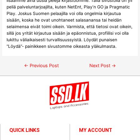
lisäämme aina uusia pelejä kirjastoomme. Tällä sivustolla on yli
peliä palveluntarjoajilta, kuten NetEnt, Play’n GO ja Pragmatic
Play. Joskus Suomen pelaajilla voi olla ongelmia kirjautua
sisään, koska he ovat unohtaneet salasanansa tai heidän
selaimensa eivät toimi oikein. Varmista, että tietosi ovat oikein,
sillä jos yrität kirjautua sisään ja epäonnistua, profiilisi voi olla
lukittu väliaikaisesti turvallisuussyistä. Löydät punaisen
“Löydä”- painikkeen sivustomme oikeasta yläkulmasta.
←
Previous Post
Next Post
→
QUICK LINKS
MY ACCOUNT