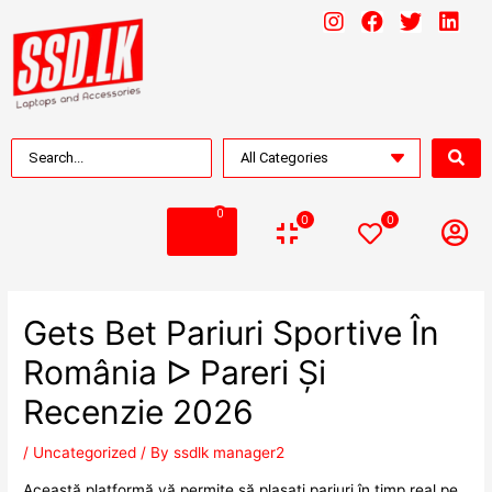
0
0
0
Gets Bet Pariuri Sportive În
România ᐅ Pareri Și
Recenzie 2026
/
Uncategorized
/ By
ssdlk manager2
Această platformă vă permite să plasați pariuri în timp real pe