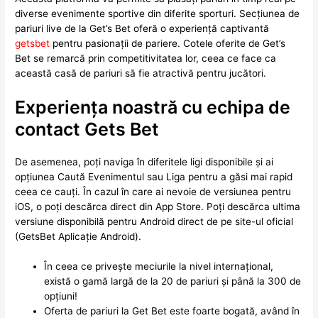
diverse evenimente sportive din diferite sporturi. Secțiunea de
pariuri live de la Get’s Bet oferă o experiență captivantă
getsbet
pentru pasionații de pariere. Cotele oferite de Get’s
Bet se remarcă prin competitivitatea lor, ceea ce face ca
această casă de pariuri să fie atractivă pentru jucători.
Experiența noastră cu echipa de
contact Gets Bet
De asemenea, poți naviga în diferitele ligi disponibile și ai
opțiunea Caută Evenimentul sau Liga pentru a găsi mai rapid
ceea ce cauți. În cazul în care ai nevoie de versiunea pentru
iOS, o poți descărca direct din App Store. Poți descărca ultima
versiune disponibilă pentru Android direct de pe site-ul oficial
(GetsBet Aplicație Android).
În ceea ce privește meciurile la nivel internațional,
există o gamă largă de la 20 de pariuri și până la 300 de
opțiuni!
Oferta de pariuri la Get Bet este foarte bogată, având în