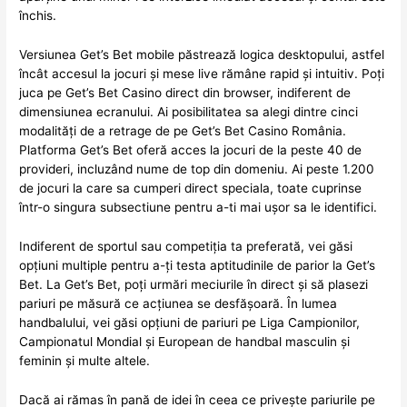
închis.
Versiunea Get’s Bet mobile păstrează logica desktopului, astfel
încât accesul la jocuri și mese live rămâne rapid și intuitiv. Poți
juca pe Get’s Bet Casino direct din browser, indiferent de
dimensiunea ecranului. Ai posibilitatea sa alegi dintre cinci
modalități de a retrage de pe Get’s Bet Casino România.
Platforma Get’s Bet oferă acces la jocuri de la peste 40 de
provideri, incluzând nume de top din domeniu. Ai peste 1.200
de jocuri la care sa cumperi direct speciala, toate cuprinse
într-o singura subsectiune pentru a-ti mai ușor sa le identifici.
Indiferent de sportul sau competiția ta preferată, vei găsi
opțiuni multiple pentru a-ți testa aptitudinile de parior la Get’s
Bet. La Get’s Bet, poți urmări meciurile în direct și să plasezi
pariuri pe măsură ce acțiunea se desfășoară. În lumea
handbalului, vei găsi opțiuni de pariuri pe Liga Campionilor,
Campionatul Mondial și European de handbal masculin și
feminin și multe altele.
Dacă ai rămas în pană de idei în ceea ce privește pariurile pe