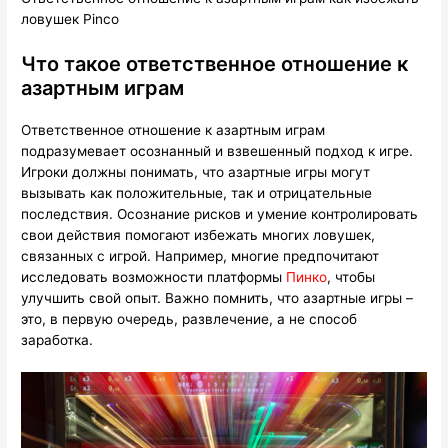
ловушек Pinco
Что такое ответственное отношение к
азартным играм
Ответственное отношение к азартным играм
подразумевает осознанный и взвешенный подход к игре.
Игроки должны понимать, что азартные игры могут
вызывать как положительные, так и отрицательные
последствия. Осознание рисков и умение контролировать
свои действия помогают избежать многих ловушек,
связанных с игрой. Например, многие предпочитают
исследовать возможности платформы
Пинко
, чтобы
улучшить свой опыт. Важно помнить, что азартные игры –
это, в первую очередь, развлечение, а не способ
заработка.