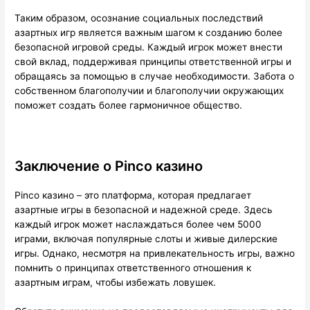
Таким образом, осознание социальных последствий
азартных игр является важным шагом к созданию более
безопасной игровой среды. Каждый игрок может внести
свой вклад, поддерживая принципы ответственной игры и
обращаясь за помощью в случае необходимости. Забота о
собственном благополучии и благополучии окружающих
поможет создать более гармоничное общество.
Заключение о Pinco казино
Pinco казино – это платформа, которая предлагает
азартные игры в безопасной и надежной среде. Здесь
каждый игрок может наслаждаться более чем 5000
играми, включая популярные слоты и живые дилерские
игры. Однако, несмотря на привлекательность игры, важно
помнить о принципах ответственного отношения к
азартным играм, чтобы избежать ловушек.