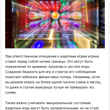
При ответственном отношении к азартным играм игроки
ставят перед собой четкие границы. Это могут быть
ограничения по времени, затратам и частоте игры.
Создание бюджета для игр и строгое его соблюдение
помогают избежать финансовых потерь. Например, если
вы решили играть не более одной тысячи сомов в месяц,
то даже в случае выигрыша лучше не превышать эту
сумму.
Также важно учитывать эмоциональное состояние.
Азартные игры могут быть увлекательными, но не стоит