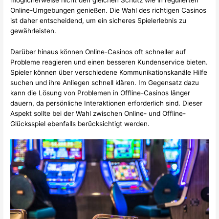
Online-Umgebungen genießen. Die Wahl des richtigen Casinos
ist daher entscheidend, um ein sicheres Spielerlebnis zu
gewährleisten.
Darüber hinaus können Online-Casinos oft schneller auf
Probleme reagieren und einen besseren Kundenservice bieten.
Spieler können über verschiedene Kommunikationskanäle Hilfe
suchen und ihre Anliegen schnell klären. Im Gegensatz dazu
kann die Lösung von Problemen in Offline-Casinos länger
dauern, da persönliche Interaktionen erforderlich sind. Dieser
Aspekt sollte bei der Wahl zwischen Online- und Offline-
Glücksspiel ebenfalls berücksichtigt werden.