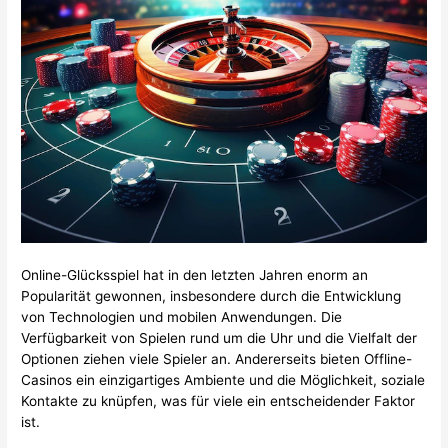
Online-Glücksspiel hat in den letzten Jahren enorm an
Popularität gewonnen, insbesondere durch die Entwicklung
von Technologien und mobilen Anwendungen. Die
Verfügbarkeit von Spielen rund um die Uhr und die Vielfalt der
Optionen ziehen viele Spieler an. Andererseits bieten Offline-
Casinos ein einzigartiges Ambiente und die Möglichkeit, soziale
Kontakte zu knüpfen, was für viele ein entscheidender Faktor
ist.