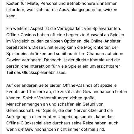
Kosten für Miete, Personal und Betrieb höhere Einnahmen
erfordern, was sich auf die Auszahlungsquoten auswirken
kann.
Ein weiterer Aspekt ist die Verfügbarkeit von Spielvarianten.
Offline-Casinos haben oft eine begrenzte Auswahl an Spielen
im Vergleich zu den zahllosen Optionen, die Online-Anbieter
bereitstellen. Diese Limitierung kann die Möglichkeiten der
Spieler einschränken und somit auch ihre Chancen auf einen
Gewinn verringern. Dennoch ist der direkte Kontakt und die
persönliche Interaktion für viele Spieler ein unverzichtbarer
Teil des Glücksspielerlebnisses.
Auf der anderen Seite bieten Offline-Casinos oft spezielle
Events und Turniere an, die zusätzliche Gewinnchancen bieten
können. Solche Veranstaltungen ziehen große
Menschenmengen an und schaffen ein Gefühl von
Gemeinschaft. Für Spieler, die den Nervenkitzel und die
Aufregung in einer echten Umgebung suchen, kann das
Offline-Glücksspiel also durchaus seine Reize haben, auch
wenn die Gewinnchancen nicht immer optimal sind.