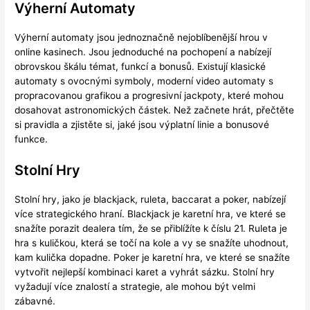
Výherní Automaty
Výherní automaty jsou jednoznačně nejoblíbenější hrou v
online kasinech. Jsou jednoduché na pochopení a nabízejí
obrovskou škálu témat, funkcí a bonusů. Existují klasické
automaty s ovocnými symboly, moderní video automaty s
propracovanou grafikou a progresivní jackpoty, které mohou
dosahovat astronomických částek. Než začnete hrát, přečtěte
si pravidla a zjistěte si, jaké jsou výplatní linie a bonusové
funkce.
Stolní Hry
Stolní hry, jako je blackjack, ruleta, baccarat a poker, nabízejí
více strategického hraní. Blackjack je karetní hra, ve které se
snažíte porazit dealera tím, že se přiblížíte k číslu 21. Ruleta je
hra s kuličkou, která se točí na kole a vy se snažíte uhodnout,
kam kulička dopadne. Poker je karetní hra, ve které se snažíte
vytvořit nejlepší kombinaci karet a vyhrát sázku. Stolní hry
vyžadují více znalostí a strategie, ale mohou být velmi
zábavné.