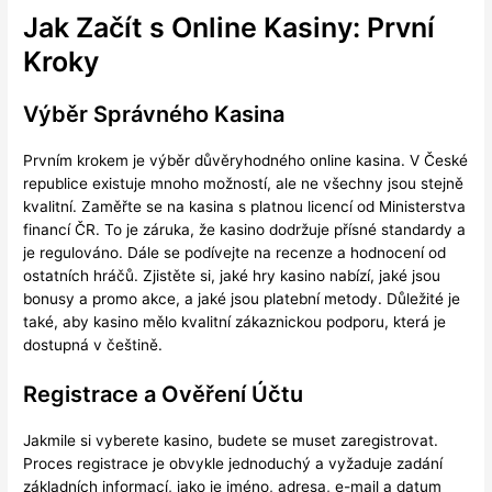
Jak Začít s Online Kasiny: První
Kroky
Výběr Správného Kasina
Prvním krokem je výběr důvěryhodného online kasina. V České
republice existuje mnoho možností, ale ne všechny jsou stejně
kvalitní. Zaměřte se na kasina s platnou licencí od Ministerstva
financí ČR. To je záruka, že kasino dodržuje přísné standardy a
je regulováno. Dále se podívejte na recenze a hodnocení od
ostatních hráčů. Zjistěte si, jaké hry kasino nabízí, jaké jsou
bonusy a promo akce, a jaké jsou platební metody. Důležité je
také, aby kasino mělo kvalitní zákaznickou podporu, která je
dostupná v češtině.
Registrace a Ověření Účtu
Jakmile si vyberete kasino, budete se muset zaregistrovat.
Proces registrace je obvykle jednoduchý a vyžaduje zadání
základních informací, jako je jméno, adresa, e-mail a datum