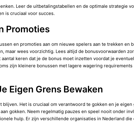
nken. Leer de uitbetalingstabellen en de optimale strategie voor
 is cruciaal voor succes.
n Promoties
nussen en promoties aan om nieuwe spelers aan te trekken en be
, maar wees voorzichtig. Lees altijd de bonusvoorwaarden zorg
et aantal keren dat je de bonus moet inzetten voordat je event
jl. Soms zijn kleinere bonussen met lagere wagering requirement
Je Eigen Grens Bewaken
blijven. Het is cruciaal om verantwoord te gokken en je eigen 
edt aan gokken. Neem regelmatig pauzes en speel nooit onder invl
onele hulp. Er zijn verschillende organisaties in Nederland d