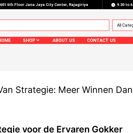
.601 6th Floor Jana Jaya City Center, Rajagiriya
9.30 to 
HOME
SHOP
ABOUT US
CONTACT US
Van Strategie: Meer Winnen Dan 
tegie voor de Ervaren Gokker