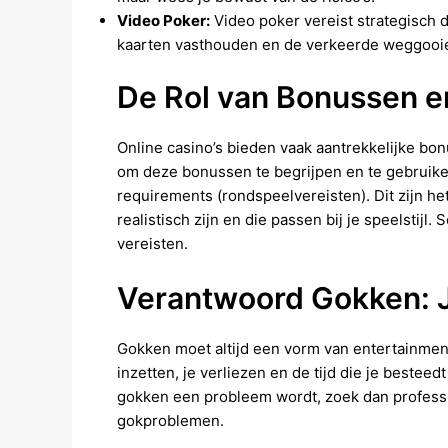
Video Poker:
Video poker vereist strategisch de
kaarten vasthouden en de verkeerde weggooien
De Rol van Bonussen e
Online casino’s bieden vaak aantrekkelijke bo
om deze bonussen te begrijpen en te gebruiken
requirements (rondspeelvereisten). Dit zijn h
realistisch zijn en die passen bij je speelsti
vereisten.
Verantwoord Gokken: 
Gokken moet altijd een vorm van entertainment 
inzetten, je verliezen en de tijd die je beste
gokken een probleem wordt, zoek dan professi
gokproblemen.