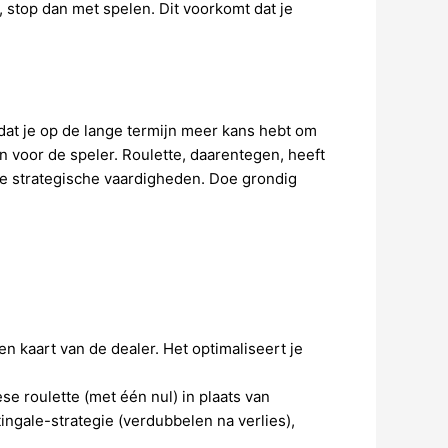
, stop dan met spelen. Dit voorkomt dat je
dat je op de lange termijn meer kans hebt om
n voor de speler. Roulette, daarentegen, heeft
 je strategische vaardigheden. Doe grondig
en kaart van de dealer. Het optimaliseert je
e roulette (met één nul) in plaats van
ngale-strategie (verdubbelen na verlies),