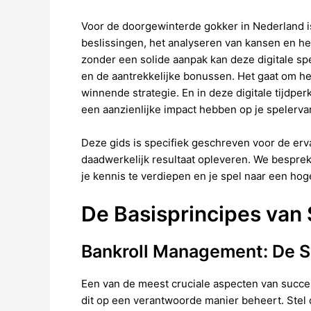
Voor de doorgewinterde gokker in Nederland is
beslissingen, het analyseren van kansen en het
zonder een solide aanpak kan deze digitale sp
en de aantrekkelijke bonussen. Het gaat om h
winnende strategie. En in deze digitale tijdpe
een aanzienlijke impact hebben op je spelerva
Deze gids is specifiek geschreven voor de erv
daadwerkelijk resultaat opleveren. We besprek
je kennis te verdiepen en je spel naar een hoger
De Basisprincipes van
Bankroll Management: De S
Een van de meest cruciale aspecten van succes
dit op een verantwoorde manier beheert. Stel du