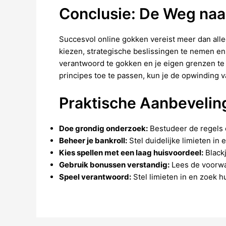
Conclusie: De Weg naa
Succesvol online gokken vereist meer dan alleen
kiezen, strategische beslissingen te nemen en
verantwoord te gokken en je eigen grenzen te 
principes toe te passen, kun je de opwinding va
Praktische Aanbevelin
Doe grondig onderzoek:
Bestudeer de regels e
Beheer je bankroll:
Stel duidelijke limieten in 
Kies spellen met een laag huisvoordeel:
Blackj
Gebruik bonussen verstandig:
Lees de voorwa
Speel verantwoord:
Stel limieten in en zoek h