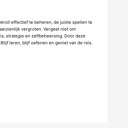
roll effectief te beheren, de juiste spellen te
anzienlijk vergroten. Vergeet niet om
is, strategie en zelfbeheersing. Door deze
ijf leren, blijf oefenen en geniet van de reis.