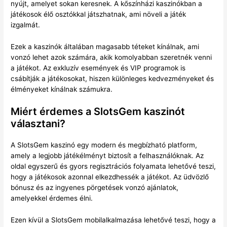
nyújt, amelyet sokan keresnek. A kőszínházi kaszinókban a
játékosok élő osztókkal játszhatnak, ami növeli a játék
izgalmát.
Ezek a kaszinók általában magasabb téteket kínálnak, ami
vonzó lehet azok számára, akik komolyabban szeretnék venni
a játékot. Az exkluzív események és VIP programok is
csábítják a játékosokat, hiszen különleges kedvezményeket és
élményeket kínálnak számukra.
Miért érdemes a SlotsGem kaszinót
választani?
A SlotsGem kaszinó egy modern és megbízható platform,
amely a legjobb játékélményt biztosít a felhasználóknak. Az
oldal egyszerű és gyors regisztrációs folyamata lehetővé teszi,
hogy a játékosok azonnal elkezdhessék a játékot. Az üdvözlő
bónusz és az ingyenes pörgetések vonzó ajánlatok,
amelyekkel érdemes élni.
Ezen kívül a SlotsGem mobilalkalmazása lehetővé teszi, hogy a