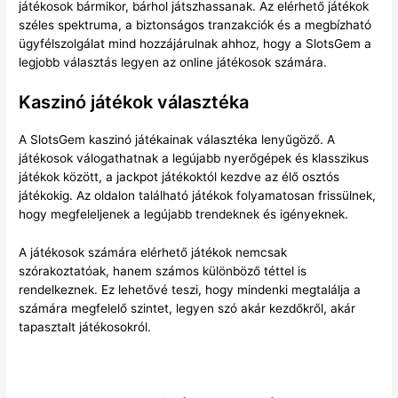
játékosok bármikor, bárhol játszhassanak. Az elérhető játékok
széles spektruma, a biztonságos tranzakciók és a megbízható
ügyfélszolgálat mind hozzájárulnak ahhoz, hogy a SlotsGem a
legjobb választás legyen az online játékosok számára.
Kaszinó játékok választéka
A SlotsGem kaszinó játékainak választéka lenyűgöző. A
játékosok válogathatnak a legújabb nyerőgépek és klasszikus
játékok között, a jackpot játékoktól kezdve az élő osztós
játékokig. Az oldalon található játékok folyamatosan frissülnek,
hogy megfeleljenek a legújabb trendeknek és igényeknek.
A játékosok számára elérhető játékok nemcsak
szórakoztatóak, hanem számos különböző téttel is
rendelkeznek. Ez lehetővé teszi, hogy mindenki megtalálja a
számára megfelelő szintet, legyen szó akár kezdőkről, akár
tapasztalt játékosokról.