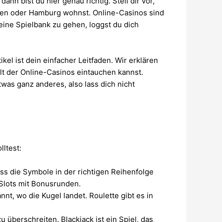
nn bist du hier genau richtig. Stell dir vor,
chen oder Hamburg wohnst. Online-Casinos sind
n eine Spielbank zu gehen, loggst du dich
kel ist dein einfacher Leitfaden. Wir erklären
elt der Online-Casinos eintauchen kannst.
twas ganz anderes, also lass dich nicht
lltest:
ss die Symbole in der richtigen Reihenfolge
Slots mit Bonusrunden.
nt, wo die Kugel landet. Roulette gibt es in
 überschreiten. Blackjack ist ein Spiel, das