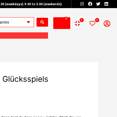
6.30 (weekdays) 9.30 to 3.00 (weekends)
0
0
0
s Glücksspiels