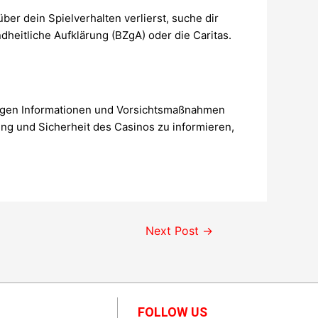
ber dein Spielverhalten verlierst, suche dir
dheitliche Aufklärung (BZgA) oder die Caritas.
htigen Informationen und Vorsichtsmaßnahmen
ng und Sicherheit des Casinos zu informieren,
Next Post
→
FOLLOW US