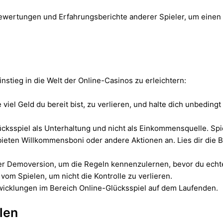
ewertungen und Erfahrungsberichte anderer Spieler, um einen 
instieg in die Welt der Online-Casinos zu erleichtern:
iel Geld du bereit bist, zu verlieren, und halte dich unbedingt 
cksspiel als Unterhaltung und nicht als Einkommensquelle. Spie
ieten Willkommensboni oder andere Aktionen an. Lies dir die 
er Demoversion, um die Regeln kennenzulernen, bevor du echte
om Spielen, um nicht die Kontrolle zu verlieren.
wicklungen im Bereich Online-Glücksspiel auf dem Laufenden.
len