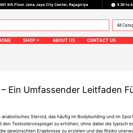
.601 6th Floor Jana Jaya City Center, Rajagiriya
9.30 to 
HOME
SHOP
ABOUT US
CONTACT US
 – Ein Umfassender Leitfaden F
in anabolisches Steroid, das häufig im Bodybuilding und im Spor
und den Testosteronspiegel zu erhöhen, ohne dabei die typisc
m die gewünschten Ergebnisse zu erzielen und das Risiko uner