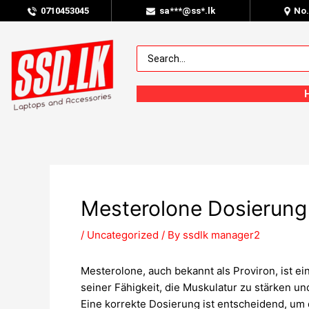
0
710453045
sa***@ss*.lk
No
Mesterolone Dosierung
/
Uncategorized
/ By
ssdlk manager2
Mesterolone, auch bekannt als Proviron, ist e
seiner Fähigkeit, die Muskulatur zu stärken 
Eine korrekte Dosierung ist entscheidend, u