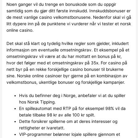
Noen ganger vil du trenge en bonuskode som du oppgir
samtidig som du gjør ditt første innskudd. Innskuddsbonuser er
de mest vanlige casino velkomstbonusene. Nedenfor skal vi gå
litt dypere inn på de punktene vi vurderer når vi tester et norsk
online casino.
Det skal stå klart og tydelig hvilke regler som gjelder, inkludert
informasjon om eventuelle omsetningskrav. Et eksempel på et
omsetningskrav vil være at du har mottatt en bonus på kr,
hvor det følger med et omsetningskrav på 35x. For casino på
nett byr på en rekke forskjellige casino bonuser til brukerne
sine. Norske online casinoer byr gjerne på en kombinasjon av
velkomstbonus, ukentlige bonuser og forskjellige kampanjer.
Hvis du befinner deg i Norge, anbefaler vi at du spiller
hos Norsk Tipping.
En spilleautomat med RTP på for eksempel 98% vil da
betale tilbake 98 kr av alle 100 kr spilt.
Dette forsikrer spillerne om at deres interesser og
rettigheter er ivaretatt.
VIP-programmer belønner lojale spillere gjennom et