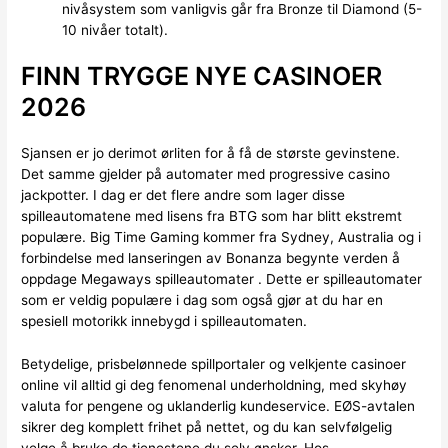
nivåsystem som vanligvis går fra Bronze til Diamond (5-
10 nivåer totalt).
FINN TRYGGE NYE CASINOER
2026
Sjansen er jo derimot ørliten for å få de største gevinstene.
Det samme gjelder på automater med progressive casino
jackpotter. I dag er det flere andre som lager disse
spilleautomatene med lisens fra BTG som har blitt ekstremt
populære. Big Time Gaming kommer fra Sydney, Australia og i
forbindelse med lanseringen av Bonanza begynte verden å
oppdage Megaways spilleautomater . Dette er spilleautomater
som er veldig populære i dag som også gjør at du har en
spesiell motorikk innebygd i spilleautomaten.
Betydelige, prisbelønnede spillportaler og velkjente casinoer
online vil alltid gi deg fenomenal underholdning, med skyhøy
valuta for pengene og uklanderlig kundeservice. EØS-avtalen
sikrer deg komplett frihet på nettet, og du kan selvfølgelig