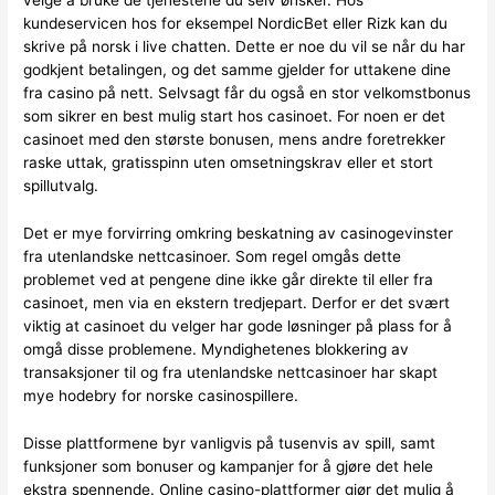
velge å bruke de tjenestene du selv ønsker. Hos
kundeservicen hos for eksempel NordicBet eller Rizk kan du
skrive på norsk i live chatten. Dette er noe du vil se når du har
godkjent betalingen, og det samme gjelder for uttakene dine
fra casino på nett. Selvsagt får du også en stor velkomstbonus
som sikrer en best mulig start hos casinoet. For noen er det
casinoet med den største bonusen, mens andre foretrekker
raske uttak, gratisspinn uten omsetningskrav eller et stort
spillutvalg.
Det er mye forvirring omkring beskatning av casinogevinster
fra utenlandske nettcasinoer. Som regel omgås dette
problemet ved at pengene dine ikke går direkte til eller fra
casinoet, men via en ekstern tredjepart. Derfor er det svært
viktig at casinoet du velger har gode løsninger på plass for å
omgå disse problemene. Myndighetenes blokkering av
transaksjoner til og fra utenlandske nettcasinoer har skapt
mye hodebry for norske casinospillere.
Disse plattformene byr vanligvis på tusenvis av spill, samt
funksjoner som bonuser og kampanjer for å gjøre det hele
ekstra spennende. Online casino-plattformer gjør det mulig å