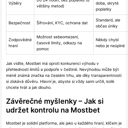
Do 24 hodin, bez poplatků (u
Výběry
doba, skryté
většiny metod)
poplatky
Standard, ale
Bezpečnost
Šifrování, KYC, ochrana dat
občas úniky
Možnost sebeomezení,
Zodpovědné
Někdy chybí
časové limity, odkazy na
hraní
nebo je neúplné
pomoc
Jak vidíte, Mostbet má oproti konkurenci výhodu v
přehlednosti limitů a podpoře v češtině. Nevýhodou může být
méně známá značka na českém trhu, ale díky transparentnosti
si získává důvěru. Hlavní je, abyste si vždy sami určili, kolik
chcete hrát a jak dlouho.
Závěrečné myšlenky – Jak si
udržet kontrolu na Mostbet
Mostbet je solidní platforma, ale jako u každého hraní, klíčem je