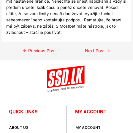
mít nastavené hranice. Nenechte se unést nabídkami a vždy si
předem určete, kolik času a peněz chcete věnovat. Pokud
cítíte, že se vám limity nedaří dodržovat, využijte funkci
sebeomezení nebo kontaktujte podporu. Pamatujte, že hraní
má být zábava, ne zátěž. S Mostbet máte nástroje, jak to
zvládnout – stačí je používat.
←
Previous Post
Next Post
→
QUICK LINKS
MY ACCOUNT
ABOUT US
MY ACCOUNT