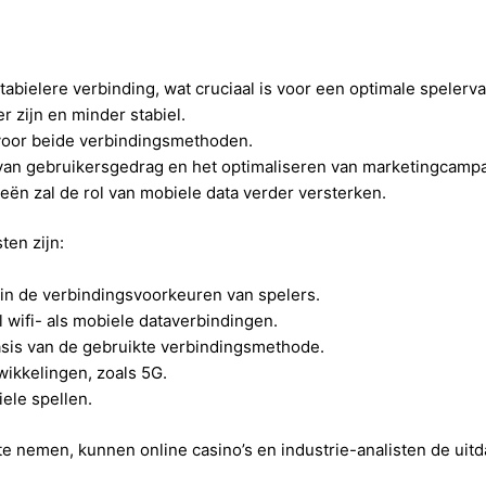
tabielere verbinding, wat cruciaal is voor een optimale spelerva
er zijn en minder stabiel.
voor beide verbindingsmethoden.
n van gebruikersgedrag en het optimaliseren van marketingcamp
ën zal de rol van mobiele data verder versterken.
ten zijn:
n in de verbindingsvoorkeuren van spelers.
 wifi- als mobiele dataverbindingen.
sis van de gebruikte verbindingsmethode.
ikkelingen, zoals 5G.
ele spellen.
te nemen, kunnen online casino’s en industrie-analisten de ui