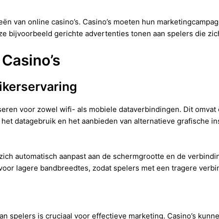
gieën van online casino’s. Casino’s moeten hun marketingcampa
 bijvoorbeeld gerichte advertenties tonen aan spelers die zich
 Casino’s
ikerservaring
seren voor zowel wifi- als mobiele dataverbindingen. Dit omvat
het datagebruik en het aanbieden van alternatieve grafische in
zich automatisch aanpast aan de schermgrootte en de verbinding
voor lagere bandbreedtes, zodat spelers met een tragere verb
n spelers is cruciaal voor effectieve marketing. Casino’s kun