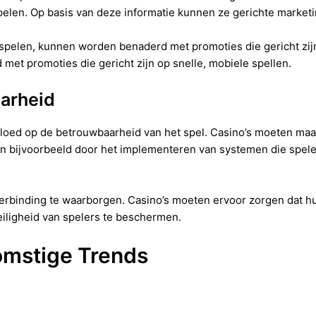
 spelen. Op basis van deze informatie kunnen ze gerichte mark
i spelen, kunnen worden benaderd met promoties die gericht zij
et promoties die gericht zijn op snelle, mobiele spellen.
arheid
 invloed op de betrouwbaarheid van het spel. Casino’s moeten 
n bijvoorbeeld door het implementeren van systemen die spelers
verbinding te waarborgen. Casino’s moeten ervoor zorgen dat hun 
iligheid van spelers te beschermen.
omstige Trends