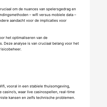
 cruciaal om de nuances van spelersgedrag en
bindingsmethoden – wifi versus mobiele data –
ondere aandacht voor de implicaties voor
voor het optimaliseren van de
. Deze analyse is van cruciaal belang voor het
risicobeheer.
Wifi, vooral in een stabiele thuisomgeving,
 casino’s, waar live casinospellen, real-time
 gemiste kansen en zelfs technische problemen.