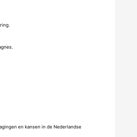
ring.
agnes.
tdagingen en kansen in de Nederlandse