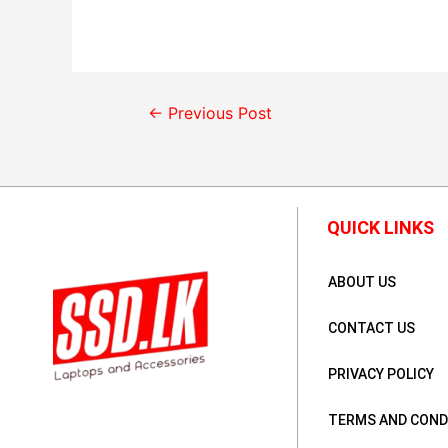
←
Previous Post
QUICK LINKS
ABOUT US
CONTACT US
PRIVACY POLICY
TERMS AND COND