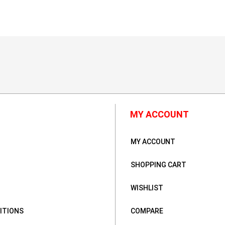
MY ACCOUNT
MY ACCOUNT
SHOPPING CART
WISHLIST
ITIONS
COMPARE