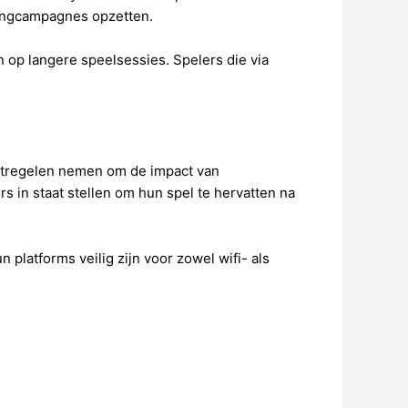
etingcampagnes opzetten.
n op langere speelsessies. Spelers die via
maatregelen nemen om de impact van
 in staat stellen om hun spel te hervatten na
platforms veilig zijn voor zowel wifi- als