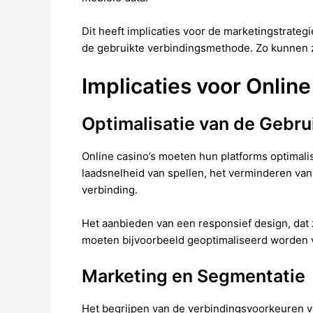
Dit heeft implicaties voor de marketingstrate
de gebruikte verbindingsmethode. Zo kunnen ze
Implicaties voor Online
Optimalisatie van de Gebru
Online casino’s moeten hun platforms optimali
laadsnelheid van spellen, het verminderen van 
verbinding.
Het aanbieden van een responsief design, dat 
moeten bijvoorbeeld geoptimaliseerd worden 
Marketing en Segmentatie
Het begrijpen van de verbindingsvoorkeuren va