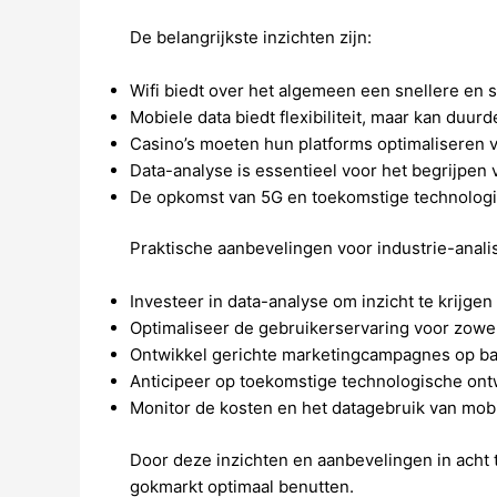
De belangrijkste inzichten zijn:
Wifi biedt over het algemeen een snellere en s
Mobiele data biedt flexibiliteit, maar kan duurd
Casino’s moeten hun platforms optimaliseren 
Data-analyse is essentieel voor het begrijpe
De opkomst van 5G en toekomstige technologie
Praktische aanbevelingen voor industrie-analis
Investeer in data-analyse om inzicht te krijge
Optimaliseer de gebruikerservaring voor zowel
Ontwikkel gerichte marketingcampagnes op ba
Anticipeer op toekomstige technologische ontw
Monitor de kosten en het datagebruik van mobi
Door deze inzichten en aanbevelingen in acht 
gokmarkt optimaal benutten.