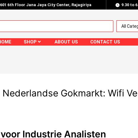
.601 6th Floor Jana Jaya City Center, Rajagiriya
9.30 to 
HOME
SHOP
ABOUT US
CONTACT US
e Nederlandse Gokmarkt: Wifi Ve
 voor Industrie Analisten