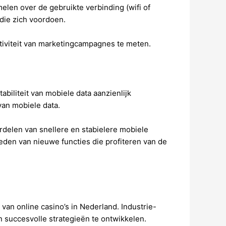
len over de gebruikte verbinding (wifi of
 die zich voordoen.
ctiviteit van marketingcampagnes te meten.
biliteit van mobiele data aanzienlijk
van mobiele data.
rdelen van snellere en stabielere mobiele
eden van nieuwe functies die profiteren van de
van online casino’s in Nederland. Industrie-
 succesvolle strategieën te ontwikkelen.