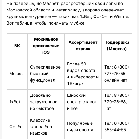
Не поверишь, но Мелбет, распростёрший свои лапы по
Московской области и мегаполису, здорово опережает
крупных конкурентов — таких, как 1xBet, Фонбет и Winline.
Вот таблица, чтобы понимать глубже:
Мобильное
Ассортимент
Поддержка
БК
приложение
ставок
(Москва)
iOS
Более 50
Суперплавное,
Тел: 8 (800)
видов спорта
Melbet
быстрый
777-75-55,
+ киберспорт и
функционал
онлайн чат
ТВ-игры
Довольно
Широкий
Тел: 8 (800)
1xBet
загруженное,
спектр ставок
770-78-88,
но быстрое
и live
чат
Классика
Популярные
Тел: 8 (800)
Фонбет
жанра без
виды спорта
555-44-55
изысков