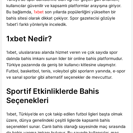
kullanıcılar güvenilir ve kapsamlı platformlar arayışına giriyor.
Bu bağlamda,
1xbet
son yıllarda popülerliğini yükselten bir
bahis sitesi olarak dikkat çekiyor. Spor gazetecisi gözüyle
1xbet’i farklı yönleriyle inceledik.
1xbet Nedir?
1xbet, uluslararası alanda hizmet veren ve çok sayıda spor
dalında bahis imkanı sunan lider bir online bahis platformudur.
Türkiye pazarında da geniş bir kullanıcı kitlesine ulaşmıştır.
Futbol, basketbol, tenis, voleybol gibi sporların yanında, e-spor
ve sanal sporlar gibi alternatif seçenekler de mevcuttur.
Sportif Etkinliklerde Bahis
Seçenekleri
1xbet, Türkiye’de en çok takip edilen futbol ligleri başta olmak
üzere, dünya genelindeki çeşitli liglerde kapsamlı bahis
seçenekleri sunar. Canlı bahis olanağı sayesinde maç sırasında
da bahis yapma imkanı bulunur. Bu sayede kullanıcılar, maç