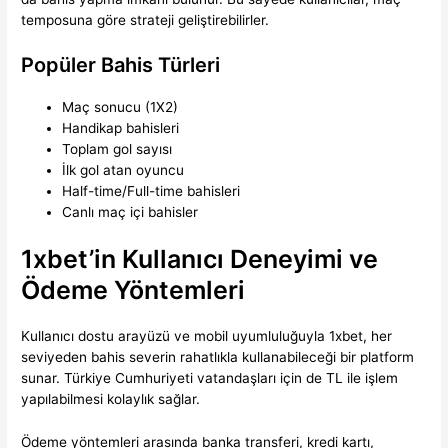
temposuna göre strateji geliştirebilirler.
Popüler Bahis Türleri
Maç sonucu (1X2)
Handikap bahisleri
Toplam gol sayısı
İlk gol atan oyuncu
Half-time/Full-time bahisleri
Canlı maç içi bahisler
1xbet’in Kullanıcı Deneyimi ve
Ödeme Yöntemleri
Kullanıcı dostu arayüzü ve mobil uyumluluğuyla 1xbet, her
seviyeden bahis severin rahatlıkla kullanabileceği bir platform
sunar. Türkiye Cumhuriyeti vatandaşları için de TL ile işlem
yapılabilmesi kolaylık sağlar.
Ödeme yöntemleri arasında banka transferi, kredi kartı,