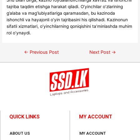
Shu bilan birga, kazino foydalanuvchilarga xavfsiz va ishonchli
tajriba taqdim etishga harakat qiladi. O’yinchilar o’zlarining
g’alaba va mag’lubiyatlariga qaramasdan, bu kazinoda
ishonchli va hayajonli o’yin tajribasini his qilishadi. Kazinonun
sifatli xizmatlari, o’yinchilarning qoniqishini ta’minlashda muhim
rol o’ynaydi.
←
Previous Post
Next Post
→
QUICK LINKS
MY ACCOUNT
ABOUT US
MY ACCOUNT