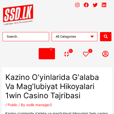
0
0
0
Kazino O'yinlarida G'alaba
Va Mag'lubiyat Hikoyalari
1win Casino Tajribasi
/
Public
/ By
ssdlk manager2
Kazino o'yinlarida g'alaba va mag'lubiyat hikoyalari 1win casino