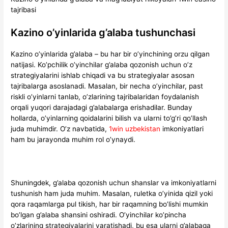
tajribasi
Kazino o’yinlarida g’alaba tushunchasi
Kazino o’yinlarida g’alaba – bu har bir o’yinchining orzu qilgan
natijasi. Ko’pchilik o’yinchilar g’alaba qozonish uchun o’z
strategiyalarini ishlab chiqadi va bu strategiyalar asosan
tajribalarga asoslanadi. Masalan, bir necha o’yinchilar, past
riskli o’yinlarni tanlab, o’zlarining tajribalaridan foydalanish
orqali yuqori darajadagi g’alabalarga erishadilar. Bunday
hollarda, o’yinlarning qoidalarini bilish va ularni to’g’ri qo’llash
juda muhimdir. O’z navbatida,
1win uzbekistan
imkoniyatlari
ham bu jarayonda muhim rol o’ynaydi.
Shuningdek, g’alaba qozonish uchun shanslar va imkoniyatlarni
tushunish ham juda muhim. Masalan, ruletka o’yinida qizil yoki
qora raqamlarga pul tikish, har bir raqamning bo’lishi mumkin
bo’lgan g’alaba shansini oshiradi. O’yinchilar ko’pincha
o’zlarining strategiyalarini yaratishadi, bu esa ularni g’alabaga