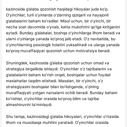
kazinosida g’alaba qozonish haqidagi hikoyalar juda ko’p.
O’yinchilar, turli o’yinlarda o’zlarning qiziqarli va hayajonli
g’alabalarini baham ko’radilar. Misol uchun, bir o’yinchi, bir
necha soat davomida o’ynab, katta mukofotni qo’lga kiritganini
aytadi. Bunday g’alabalar, boshqa o’yinchilarga ilhom beradi va
ularni o’yinlarga yanada ko’proq jalb etadi. O’z navbatida, bu
o’yinchilarning psixologik holatini yuksaltiradi va ularga yanada
ko’proq muvaffaqiyat qozonish uchun motivatsiya beradi.
Shuningdek, kazinosida g’alaba qozonish uchun omad va
strategiya birgalikda ishlaydi. O’yinchilar o’z tajribalarini va
g’alabalarini baham ko’rish orqali, boshqalar uchun foydali
maslahatlar taqdim etishadi. Masalan, bir o’yinchi, o’z
strategiyasini boshqalar bilan bo’lishganda, o’zining
muvaffaqiyati yotgan narsalarni ochib beradi. Bunday baham
ko’rishlar, o’yinchilar orasida ko’proq bilim va tajriba
almashinuvini ta’minlaydi.
Shu tariqa, kazinosidagi g’alaba hikoyalari, o’yinchilar o’rtasida
ilhom va musobaqa muhitini yaratadi. O’yinchilar orasida