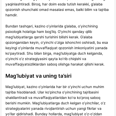
yaqinlashtiradi. Biroq, har doim esda tutish kerakki, g’alaba
qozonish shunchaki omad masalasi emas, balki bilim va tajriba
hamdir.
Bundan tashqari, kazino o’yinlarida g’alaba, o’yinchining
psixologik holatiga ham bog’liq. O’yinchi qanday qilib
mag’lubiyatlarga qarshi turishini bilishi kerak. G’alaba
qozonganidan keyin, o’yinchi o’ziga ishonchni oshiradi, bu esa
keyingi o’yinlarda muvaffaqiyat qozonish imkoniyatini yanada
ko’paytiradi. Shu bilan birga, mag’lubiyatga duch kelganda,
o’yinchi o’z strategiyasini qayta ko’rib chiqishi va
muvaffaqiyatsizliklardan saboq olishga harakat qilishi kerak.
Mag’lubiyat va uning ta’siri
Mag’lubiyat, kazino o’yinlarida har bir o’yinchi uchun muhim
tajriba hisoblanadi. Ular ko’pincha o’yinchining tajribasini
shakllantiradi va muvaffaqiyatlaridan ko’ra ko’proq saboq
berishi mumkin. Mag’lubiyatlarga duch kelgan o’yinchilar, o’z
strategiyalarini yanada rivojlantirish uchun yangi fikrlar va
yo’llar qidirishadi. Bunday hollarda, mag’lubiyat o’z-o’zidan