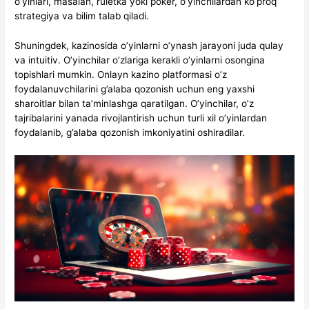
o’yinlari, masalan, ruletka yoki poker, o’yinchilardan ko’proq
strategiya va bilim talab qiladi.
Shuningdek, kazinosida o’yinlarni o’ynash jarayoni juda qulay
va intuitiv. O’yinchilar o’zlariga kerakli o’yinlarni osongina
topishlari mumkin. Onlayn kazino platformasi o’z
foydalanuvchilarini g’alaba qozonish uchun eng yaxshi
sharoitlar bilan ta’minlashga qaratilgan. O’yinchilar, o’z
tajribalarini yanada rivojlantirish uchun turli xil o’yinlardan
foydalanib, g’alaba qozonish imkoniyatini oshiradilar.