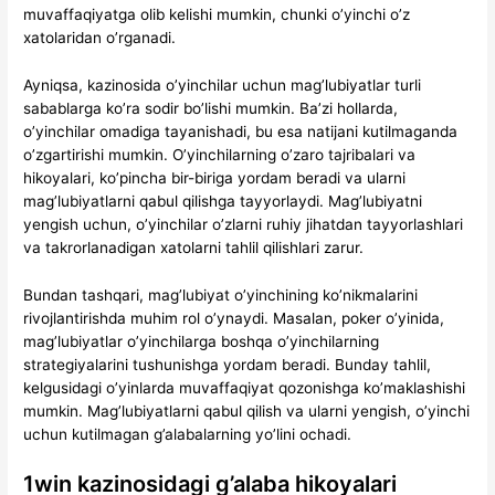
muvaffaqiyatga olib kelishi mumkin, chunki o’yinchi o’z
xatolaridan o’rganadi.
Ayniqsa, kazinosida o’yinchilar uchun mag’lubiyatlar turli
sabablarga ko’ra sodir bo’lishi mumkin. Ba’zi hollarda,
o’yinchilar omadiga tayanishadi, bu esa natijani kutilmaganda
o’zgartirishi mumkin. O’yinchilarning o’zaro tajribalari va
hikoyalari, ko’pincha bir-biriga yordam beradi va ularni
mag’lubiyatlarni qabul qilishga tayyorlaydi. Mag’lubiyatni
yengish uchun, o’yinchilar o’zlarni ruhiy jihatdan tayyorlashlari
va takrorlanadigan xatolarni tahlil qilishlari zarur.
Bundan tashqari, mag’lubiyat o’yinchining ko’nikmalarini
rivojlantirishda muhim rol o’ynaydi. Masalan, poker o’yinida,
mag’lubiyatlar o’yinchilarga boshqa o’yinchilarning
strategiyalarini tushunishga yordam beradi. Bunday tahlil,
kelgusidagi o’yinlarda muvaffaqiyat qozonishga ko’maklashishi
mumkin. Mag’lubiyatlarni qabul qilish va ularni yengish, o’yinchi
uchun kutilmagan g’alabalarning yo’lini ochadi.
1win kazinosidagi g’alaba hikoyalari