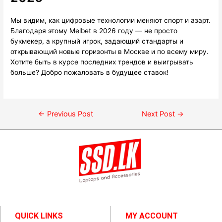
Мы видим, как цифровые технологии меняют спорт и азарт.
Благодаря этому Melbet в 2026 году — не просто
букмекер, а крупный игрок, задающий стандарты и
открывающий новые горизонты в Москве и по всему миру.
Хотите быть в курсе последних трендов и выигрывать
больше? Добро пожаловать в будущее ставок!
←
Previous Post
Next Post
→
QUICK LINKS
MY ACCOUNT