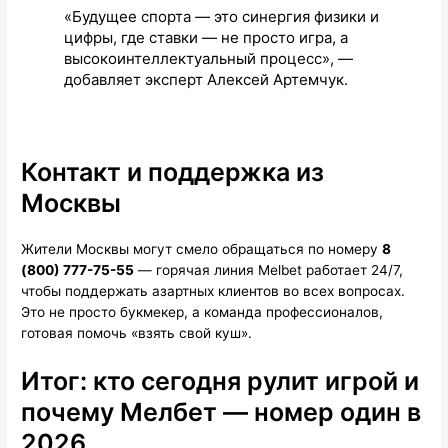
«Будущее спорта — это синергия физики и
цифры, где ставки — не просто игра, а
высокоинтеллектуальный процесс», —
добавляет эксперт Алексей Артемчук.
Контакт и поддержка из
Москвы
Жители Москвы могут смело обращаться по номеру
8
(800) 777-75-55
— горячая линия Melbet работает 24/7,
чтобы поддержать азартных клиентов во всех вопросах.
Это не просто букмекер, а команда профессионалов,
готовая помочь «взять свой куш».
Итог: кто сегодня рулит игрой и
почему Мелбет — номер один в
2026