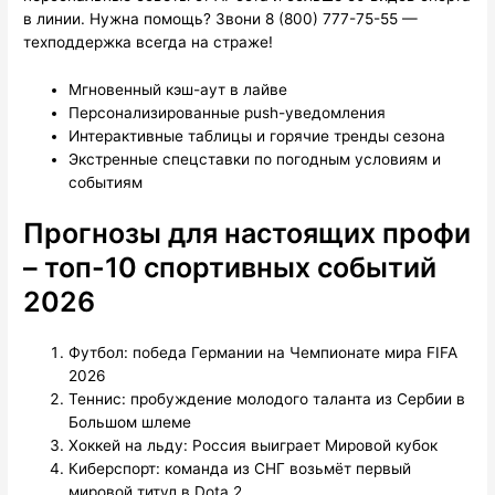
в линии. Нужна помощь? Звони 8 (800) 777-75-55 —
техподдержка всегда на страже!
Мгновенный кэш-аут в лайве
Персонализированные push-уведомления
Интерактивные таблицы и горячие тренды сезона
Экстренные спецставки по погодным условиям и
событиям
Прогнозы для настоящих профи
– топ-10 спортивных событий
2026
Футбол: победа Германии на Чемпионате мира FIFA
2026
Теннис: пробуждение молодого таланта из Сербии в
Большом шлеме
Хоккей на льду: Россия выиграет Мировой кубок
Киберспорт: команда из СНГ возьмёт первый
мировой титул в Dota 2