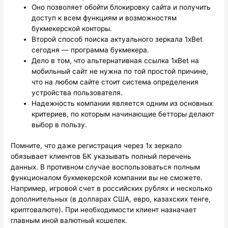
Оно позволяет обойти блокировку сайта и получить
доступ к всем функциям и возможностям
букмекерской конторы.
Второй способ поиска актуального зеркала 1xBet
сегодня — программа букмекера.
Дело в том, что альтернативная ссылка 1xBet на
мобильный сайт не нужна по той простой причине,
что на любом сайте стоит система определения
устройства пользователя.
Надежность компании является одним из основных
критериев, по которым начинающие бетторы делают
выбор в пользу.
Помните, что даже регистрация через 1x зеркало
обязывает клиентов БК указывать полный перечень
данных. В противном случае воспользоваться полным
функционалом букмекерской компании вы не сможете.
Например, игровой счет в российских рублях и несколько
дополнительных (в долларах США, евро, казахских тенге,
криптовалюте). При необходимости клиент назначает
главным иной валютный кошелек.