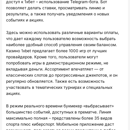
доступ к 1хбет – использование Telegram-бота. Бот
позволяет делать ставки, просматривать линию и
результаты, а также получать уведомления о новых
событиях и акциях.
Здесь можно использовать различные варианты оплаты,
что дает каждому пользователю возможность выбрать
наиболее удобный способ управления своим балансом.
Казино 1xbet предлагает более 1000 игр от лучших
провайдеров. Кроме того, пользователи могут
попробовать игры в демонстрационном режиме, не
вкладывая деньги. Ассортимент впечатляет — от
классических слотов до прогрессивных джекпотов, и он
регулярно обновляется. Также есть возможность
участвовать в тематических турнирах и специальных
акциях.
В режим реального времени букмекер «выбрасывает»
большинство событий, доступных в прематче. Линия
максимально полная – представлены более 35 видов
спорта плюс киберспорт. Мобильное приложение даст