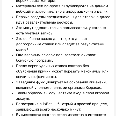
версии сайта конторы.
Материалы betting-sports.ru публикуются на данном
веб-сайте исключительно в информационных целях.
Первые разделы предназначены для ставок, а далее
идут развлекательные ресурсы.
Это могут сделать только пользователи, у которых
есть учетная запись.
Это особенно важно для тех, кто делает
долгосрочные ставки или следит за результатами
матчей.
Еще весомым плюсом пользователи считают
бонусную программу.
После серии удачных ставок контора без
объяснения причин может порезать максимумы или
снизить коэффициенты.
Заведение функционирует на основании лицензии,
выданной уполномоченными органами Кюрасао.
Таким образом вы осуществите вход в свой игровой
аккаунт.
Регистрация в 1xBet — быстрый и простой процесс,
занимающий всего несколько минут.
Букмекерская контора стала известна в интернете