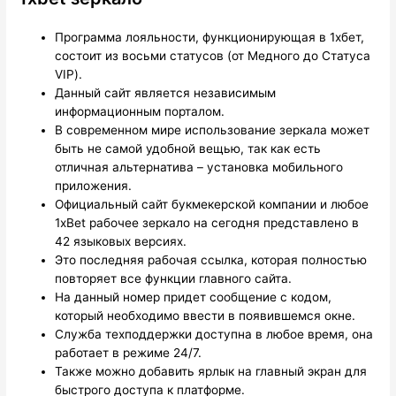
Программа лояльности, функционирующая в 1хбет,
состоит из восьми статусов (от Медного до Статуса
VIP).
Данный сайт является независимым
информационным порталом.
В современном мире использование зеркала может
быть не самой удобной вещью, так как есть
отличная альтернатива – установка мобильного
приложения.
Официальный сайт букмекерской компании и любое
1xBet рабочее зеркало на сегодня представлено в
42 языковых версиях.
Это последняя рабочая ссылка, которая полностью
повторяет все функции главного сайта.
На данный номер придет сообщение с кодом,
который необходимо ввести в появившемся окне.
Служба техподдержки доступна в любое время, она
работает в режиме 24/7.
Также можно добавить ярлык на главный экран для
быстрого доступа к платформе.