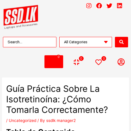
0
0
0
Guía Práctica Sobre La
Isotretinoína: ¿Cómo
Tomarla Correctamente?
/
Uncategorized
/ By
ssdlk manager2