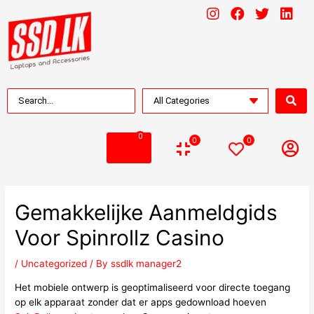
0
0
0
Gemakkelijke Aanmeldgids
Voor Spinrollz Casino
/
Uncategorized
/ By
ssdlk manager2
Het mobiele ontwerp is geoptimaliseerd voor directe toegang
op elk apparaat zonder dat er apps gedownload hoeven