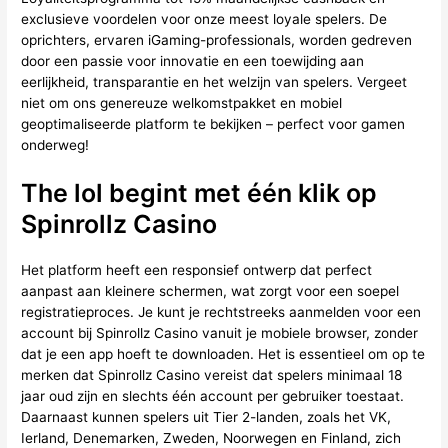
exclusieve voordelen voor onze meest loyale spelers. De
oprichters, ervaren iGaming-professionals, worden gedreven
door een passie voor innovatie en een toewijding aan
eerlijkheid, transparantie en het welzijn van spelers. Vergeet
niet om ons genereuze welkomstpakket en mobiel
geoptimaliseerde platform te bekijken – perfect voor gamen
onderweg!
The lol begint met één klik op
Spinrollz Casino
Het platform heeft een responsief ontwerp dat perfect
aanpast aan kleinere schermen, wat zorgt voor een soepel
registratieproces. Je kunt je rechtstreeks aanmelden voor een
account bij Spinrollz Casino vanuit je mobiele browser, zonder
dat je een app hoeft te downloaden. Het is essentieel om op te
merken dat Spinrollz Casino vereist dat spelers minimaal 18
jaar oud zijn en slechts één account per gebruiker toestaat.
Daarnaast kunnen spelers uit Tier 2-landen, zoals het VK,
Ierland, Denemarken, Zweden, Noorwegen en Finland, zich