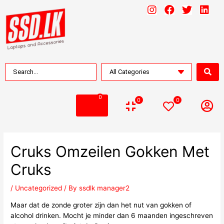
0
0
0
Cruks Omzeilen Gokken Met
Cruks
/
Uncategorized
/ By
ssdlk manager2
Maar dat de zonde groter zijn dan het nut van gokken of
alcohol drinken. Mocht je minder dan 6 maanden ingeschreven