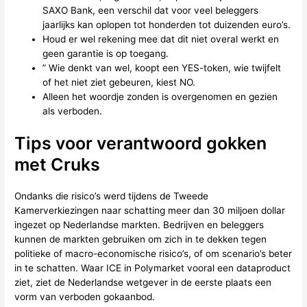
SAXO Bank, een verschil dat voor veel beleggers
jaarlijks kan oplopen tot honderden tot duizenden euro’s.
Houd er wel rekening mee dat dit niet overal werkt en
geen garantie is op toegang.
” Wie denkt van wel, koopt een YES-token, wie twijfelt
of het niet ziet gebeuren, kiest NO.
Alleen het woordje zonden is overgenomen en gezien
als verboden.
Tips voor verantwoord gokken
met Cruks
Ondanks die risico’s werd tijdens de Tweede
Kamerverkiezingen naar schatting meer dan 30 miljoen dollar
ingezet op Nederlandse markten. Bedrijven en beleggers
kunnen de markten gebruiken om zich in te dekken tegen
politieke of macro-economische risico’s, of om scenario’s beter
in te schatten. Waar ICE in Polymarket vooral een dataproduct
ziet, ziet de Nederlandse wetgever in de eerste plaats een
vorm van verboden gokaanbod.