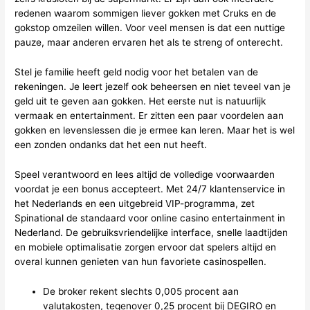
redenen waarom sommigen liever gokken met Cruks en de
gokstop omzeilen willen. Voor veel mensen is dat een nuttige
pauze, maar anderen ervaren het als te streng of onterecht.
Stel je familie heeft geld nodig voor het betalen van de
rekeningen. Je leert jezelf ook beheersen en niet teveel van je
geld uit te geven aan gokken. Het eerste nut is natuurlijk
vermaak en entertainment. Er zitten een paar voordelen aan
gokken en levenslessen die je ermee kan leren. Maar het is wel
een zonden ondanks dat het een nut heeft.
Speel verantwoord en lees altijd de volledige voorwaarden
voordat je een bonus accepteert. Met 24/7 klantenservice in
het Nederlands en een uitgebreid VIP-programma, zet
Spinational de standaard voor online casino entertainment in
Nederland. De gebruiksvriendelijke interface, snelle laadtijden
en mobiele optimalisatie zorgen ervoor dat spelers altijd en
overal kunnen genieten van hun favoriete casinospellen.
De broker rekent slechts 0,005 procent aan
valutakosten, tegenover 0,25 procent bij DEGIRO en