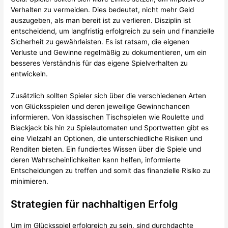
Verhalten zu vermeiden. Dies bedeutet, nicht mehr Geld
auszugeben, als man bereit ist zu verlieren. Disziplin ist
entscheidend, um langfristig erfolgreich zu sein und finanzielle
Sicherheit zu gewährleisten. Es ist ratsam, die eigenen
Verluste und Gewinne regelmäßig zu dokumentieren, um ein
besseres Verständnis für das eigene Spielverhalten zu
entwickeln.
Zusätzlich sollten Spieler sich über die verschiedenen Arten
von Glücksspielen und deren jeweilige Gewinnchancen
informieren. Von klassischen Tischspielen wie Roulette und
Blackjack bis hin zu Spielautomaten und Sportwetten gibt es
eine Vielzahl an Optionen, die unterschiedliche Risiken und
Renditen bieten. Ein fundiertes Wissen über die Spiele und
deren Wahrscheinlichkeiten kann helfen, informierte
Entscheidungen zu treffen und somit das finanzielle Risiko zu
minimieren.
Strategien für nachhaltigen Erfolg
Um im Glücksspiel erfolgreich zu sein, sind durchdachte