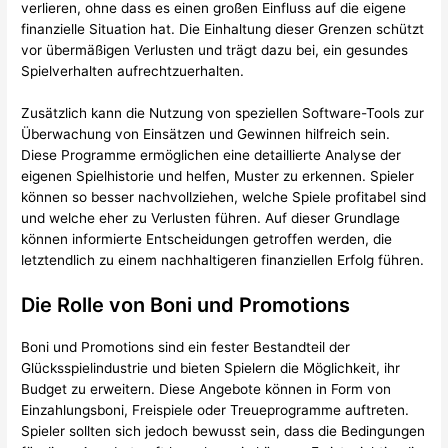
verlieren, ohne dass es einen großen Einfluss auf die eigene
finanzielle Situation hat. Die Einhaltung dieser Grenzen schützt
vor übermäßigen Verlusten und trägt dazu bei, ein gesundes
Spielverhalten aufrechtzuerhalten.
Zusätzlich kann die Nutzung von speziellen Software-Tools zur
Überwachung von Einsätzen und Gewinnen hilfreich sein.
Diese Programme ermöglichen eine detaillierte Analyse der
eigenen Spielhistorie und helfen, Muster zu erkennen. Spieler
können so besser nachvollziehen, welche Spiele profitabel sind
und welche eher zu Verlusten führen. Auf dieser Grundlage
können informierte Entscheidungen getroffen werden, die
letztendlich zu einem nachhaltigeren finanziellen Erfolg führen.
Die Rolle von Boni und Promotions
Boni und Promotions sind ein fester Bestandteil der
Glücksspielindustrie und bieten Spielern die Möglichkeit, ihr
Budget zu erweitern. Diese Angebote können in Form von
Einzahlungsboni, Freispiele oder Treueprogramme auftreten.
Spieler sollten sich jedoch bewusst sein, dass die Bedingungen