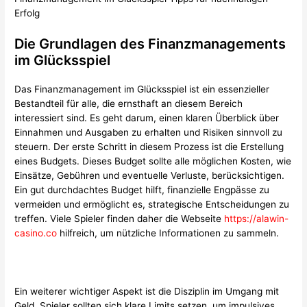
Erfolg
Die Grundlagen des Finanzmanagements
im Glücksspiel
Das Finanzmanagement im Glücksspiel ist ein essenzieller
Bestandteil für alle, die ernsthaft an diesem Bereich
interessiert sind. Es geht darum, einen klaren Überblick über
Einnahmen und Ausgaben zu erhalten und Risiken sinnvoll zu
steuern. Der erste Schritt in diesem Prozess ist die Erstellung
eines Budgets. Dieses Budget sollte alle möglichen Kosten, wie
Einsätze, Gebühren und eventuelle Verluste, berücksichtigen.
Ein gut durchdachtes Budget hilft, finanzielle Engpässe zu
vermeiden und ermöglicht es, strategische Entscheidungen zu
treffen. Viele Spieler finden daher die Webseite
https://alawin-
casino.co
hilfreich, um nützliche Informationen zu sammeln.
Ein weiterer wichtiger Aspekt ist die Disziplin im Umgang mit
Geld. Spieler sollten sich klare Limits setzen, um impulsives