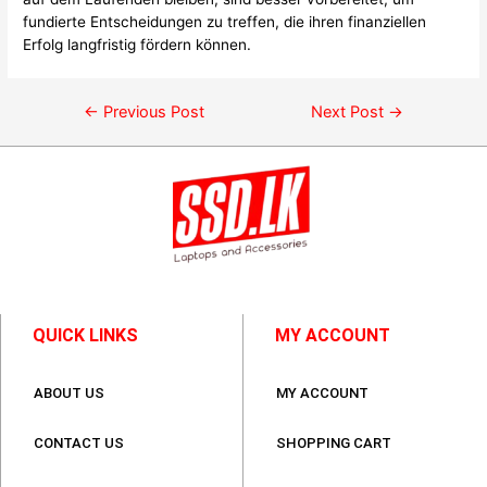
fundierte Entscheidungen zu treffen, die ihren finanziellen
Erfolg langfristig fördern können.
←
Previous Post
Next Post
→
QUICK LINKS
MY ACCOUNT
ABOUT US
MY ACCOUNT
CONTACT US
SHOPPING CART