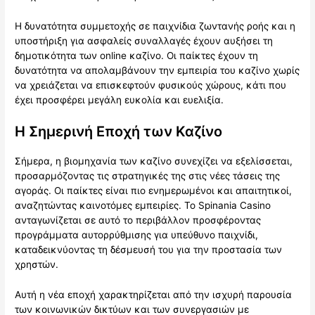
Η δυνατότητα συμμετοχής σε παιχνίδια ζωντανής ροής και η
υποστήριξη για ασφαλείς συναλλαγές έχουν αυξήσει τη
δημοτικότητα των online καζίνο. Οι παίκτες έχουν τη
δυνατότητα να απολαμβάνουν την εμπειρία του καζίνο χωρίς
να χρειάζεται να επισκεφτούν φυσικούς χώρους, κάτι που
έχει προσφέρει μεγάλη ευκολία και ευελιξία.
Η Σημερινή Εποχή των Καζίνο
Σήμερα, η βιομηχανία των καζίνο συνεχίζει να εξελίσσεται,
προσαρμόζοντας τις στρατηγικές της στις νέες τάσεις της
αγοράς. Οι παίκτες είναι πιο ενημερωμένοι και απαιτητικοί,
αναζητώντας καινοτόμες εμπειρίες. Το Spinania Casino
ανταγωνίζεται σε αυτό το περιβάλλον προσφέροντας
προγράμματα αυτορρύθμισης για υπεύθυνο παιχνίδι,
καταδεικνύοντας τη δέσμευσή του για την προστασία των
χρηστών.
Αυτή η νέα εποχή χαρακτηρίζεται από την ισχυρή παρουσία
των κοινωνικών δικτύων και των συνεργασιών με