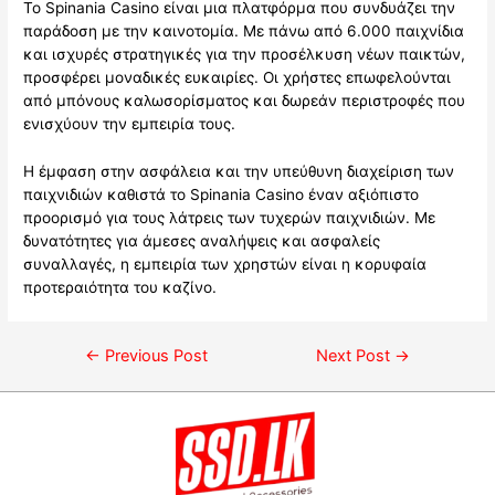
Το Spinania Casino είναι μια πλατφόρμα που συνδυάζει την
παράδοση με την καινοτομία. Με πάνω από 6.000 παιχνίδια
και ισχυρές στρατηγικές για την προσέλκυση νέων παικτών,
προσφέρει μοναδικές ευκαιρίες. Οι χρήστες επωφελούνται
από μπόνους καλωσορίσματος και δωρεάν περιστροφές που
ενισχύουν την εμπειρία τους.
Η έμφαση στην ασφάλεια και την υπεύθυνη διαχείριση των
παιχνιδιών καθιστά το Spinania Casino έναν αξιόπιστο
προορισμό για τους λάτρεις των τυχερών παιχνιδιών. Με
δυνατότητες για άμεσες αναλήψεις και ασφαλείς
συναλλαγές, η εμπειρία των χρηστών είναι η κορυφαία
προτεραιότητα του καζίνο.
←
Previous Post
Next Post
→