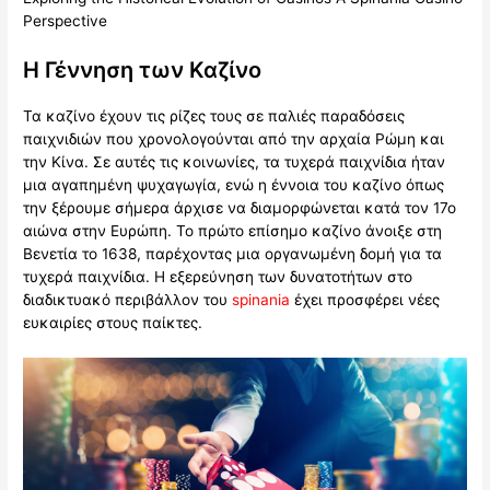
Perspective
Η Γέννηση των Καζίνο
Τα καζίνο έχουν τις ρίζες τους σε παλιές παραδόσεις
παιχνιδιών που χρονολογούνται από την αρχαία Ρώμη και
την Κίνα. Σε αυτές τις κοινωνίες, τα τυχερά παιχνίδια ήταν
μια αγαπημένη ψυχαγωγία, ενώ η έννοια του καζίνο όπως
την ξέρουμε σήμερα άρχισε να διαμορφώνεται κατά τον 17ο
αιώνα στην Ευρώπη. Το πρώτο επίσημο καζίνο άνοιξε στη
Βενετία το 1638, παρέχοντας μια οργανωμένη δομή για τα
τυχερά παιχνίδια. Η εξερεύνηση των δυνατοτήτων στο
διαδικτυακό περιβάλλον του
spinania
έχει προσφέρει νέες
ευκαιρίες στους παίκτες.