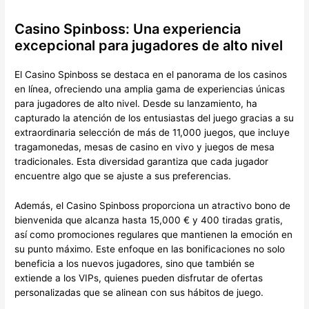
Casino Spinboss: Una experiencia
excepcional para jugadores de alto nivel
El Casino Spinboss se destaca en el panorama de los casinos
en línea, ofreciendo una amplia gama de experiencias únicas
para jugadores de alto nivel. Desde su lanzamiento, ha
capturado la atención de los entusiastas del juego gracias a su
extraordinaria selección de más de 11,000 juegos, que incluye
tragamonedas, mesas de casino en vivo y juegos de mesa
tradicionales. Esta diversidad garantiza que cada jugador
encuentre algo que se ajuste a sus preferencias.
Además, el Casino Spinboss proporciona un atractivo bono de
bienvenida que alcanza hasta 15,000 € y 400 tiradas gratis,
así como promociones regulares que mantienen la emoción en
su punto máximo. Este enfoque en las bonificaciones no solo
beneficia a los nuevos jugadores, sino que también se
extiende a los VIPs, quienes pueden disfrutar de ofertas
personalizadas que se alinean con sus hábitos de juego.