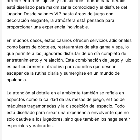
ofrecer entornos lujosos y sofisticados, donde cada detalle
está diseñado para maximizar la comodidad y el disfrute del
jugador. Desde salones VIP hasta áreas de juego con
decoración elegante, la atmósfera está pensada para
proporcionar una experiencia inolvidable.
En muchos casos, estos casinos ofrecen servicios adicionales
como bares de cócteles, restaurantes de alta gama y spa, lo
que permite a los jugadores disfrutar de un día completo de
entretenimiento y relajación. Esta combinación de juego y lujo
es particularmente atractiva para aquellos que desean
escapar de la rutina diaria y sumergirse en un mundo de
opulencia.
La atención al detalle en el ambiente también se refleja en
aspectos como la calidad de las mesas de juego, el tipo de
máquinas tragamonedas y la disposición del espacio. Todo
está diseñado para crear una experiencia envolvente que no
solo cautive a los jugadores, sino que también los haga sentir
especiales y valorados.