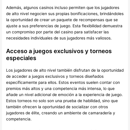
Además, algunos casinos incluso permiten que los jugadores
de alto nivel negocien sus propias bonificaciones, brindándoles
la oportunidad de crear un paquete de recompensas que se
ajuste a sus preferencias de juego. Esta flexibilidad demuestra
un compromiso por parte del casino para satisfacer las
necesidades individuales de sus jugadores más valiosos.
Acceso a juegos exclusivos y torneos
especiales
Los jugadores de alto nivel también disfrutan de la oportunidad
de acceder a juegos exclusivos y torneos diseñados
específicamente para ellos. Estos eventos suelen contar con
premios más altos y una competencia más intensa, lo que
añade un nivel adicional de emoción a la experiencia de juego.
Estos torneos no solo son una prueba de habilidad, sino que
también ofrecen la oportunidad de socializar con otros
jugadores de élite, creando un ambiente de camaradería y
competencia.