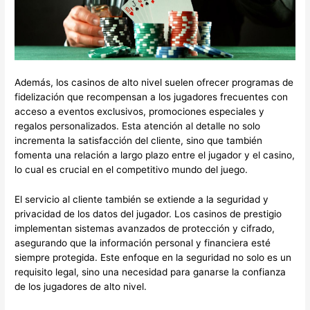
Además, los casinos de alto nivel suelen ofrecer programas de
fidelización que recompensan a los jugadores frecuentes con
acceso a eventos exclusivos, promociones especiales y
regalos personalizados. Esta atención al detalle no solo
incrementa la satisfacción del cliente, sino que también
fomenta una relación a largo plazo entre el jugador y el casino,
lo cual es crucial en el competitivo mundo del juego.
El servicio al cliente también se extiende a la seguridad y
privacidad de los datos del jugador. Los casinos de prestigio
implementan sistemas avanzados de protección y cifrado,
asegurando que la información personal y financiera esté
siempre protegida. Este enfoque en la seguridad no solo es un
requisito legal, sino una necesidad para ganarse la confianza
de los jugadores de alto nivel.