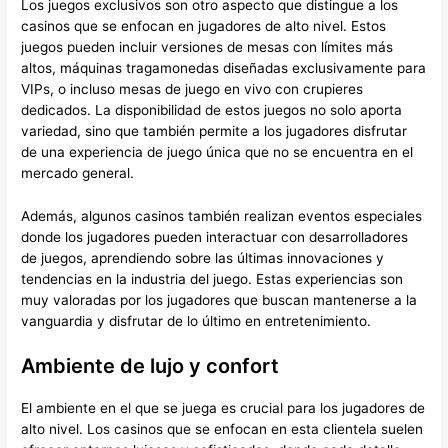
Los juegos exclusivos son otro aspecto que distingue a los
casinos que se enfocan en jugadores de alto nivel. Estos
juegos pueden incluir versiones de mesas con límites más
altos, máquinas tragamonedas diseñadas exclusivamente para
VIPs, o incluso mesas de juego en vivo con crupieres
dedicados. La disponibilidad de estos juegos no solo aporta
variedad, sino que también permite a los jugadores disfrutar
de una experiencia de juego única que no se encuentra en el
mercado general.
Además, algunos casinos también realizan eventos especiales
donde los jugadores pueden interactuar con desarrolladores
de juegos, aprendiendo sobre las últimas innovaciones y
tendencias en la industria del juego. Estas experiencias son
muy valoradas por los jugadores que buscan mantenerse a la
vanguardia y disfrutar de lo último en entretenimiento.
Ambiente de lujo y confort
El ambiente en el que se juega es crucial para los jugadores de
alto nivel. Los casinos que se enfocan en esta clientela suelen