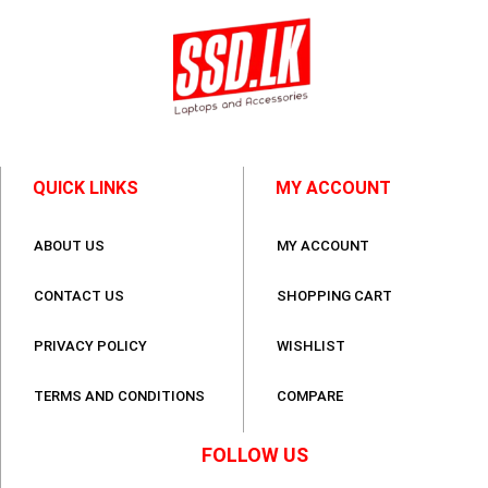
QUICK LINKS
MY ACCOUNT
ABOUT US
MY ACCOUNT
CONTACT US
SHOPPING CART
PRIVACY POLICY
WISHLIST
TERMS AND CONDITIONS
COMPARE
FOLLOW US