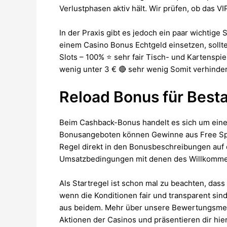
Verlustphasen aktiv hält. Wir prüfen, ob das 
In der Praxis gibt es jedoch ein paar wichtige
einem Casino Bonus Echtgeld einsetzen, sollt
Slots – 100% ⭐ sehr fair Tisch- und Kartenspie
wenig unter 3 € 🔴 sehr wenig Somit verhinder
Reload Bonus für Bes
Beim Cashback-Bonus handelt es sich um eine A
Bonusangeboten können Gewinne aus Free Spin
Regel direkt in den Bonusbeschreibungen auf 
Umsatzbedingungen mit denen des Willkomme
Als Startregel ist schon mal zu beachten, dass 
wenn die Konditionen fair und transparent sind
aus beidem. Mehr über unsere Bewertungsmeth
Aktionen der Casinos und präsentieren dir hi