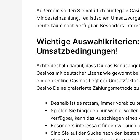
Außerdem sollten Sie natürlich nur legale Casi
Mindesteinzahlung, realistischen Umsatzvorgab
heute kaum noch verfügbar. Besonders interes
Wichtige Auswahlkriterien:
Umsatzbedingungen!
Achte deshalb darauf, dass Du das Bonusangeb
Casinos mit deutscher Lizenz wie gewohnt bei 1
einigen Online Casinos liegt der Umsatzfakto
Casino Deine präferierte Zahlungsmethode zul
Deshalb ist es ratsam, immer vorab zu 
Spielen Sie hingegen nur wenig, wollen
verfügbar, kann das Ausschlagen eines 
Besonders interessant finden wir auch,
Sind Sie auf der Suche nach den beste