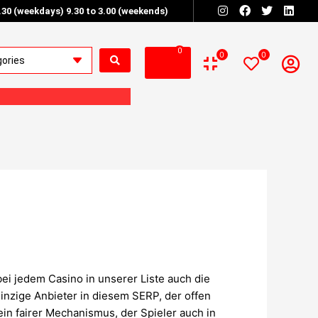
6.30 (weekdays) 9.30 to 3.00 (weekends)
0
0
0
ei jedem Casino in unserer Liste auch die
inzige Anbieter in diesem SERP, der offen
ein fairer Mechanismus, der Spieler auch in