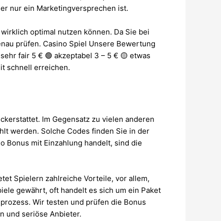
er nur ein Marketingversprechen ist.
 wirklich optimal nutzen können. Da Sie bei
genau prüfen. Casino Spiel Unsere Bewertung
ehr fair 5 € 🟢 akzeptabel 3 – 5 € 🟡 etwas
t schnell erreichen.
ckerstattet. Im Gegensatz zu vielen anderen
t werden. Solche Codes finden Sie in der
o Bonus mit Einzahlung handelt, sind die
tet Spielern zahlreiche Vorteile, vor allem,
iele gewährt, oft handelt es sich um ein Paket
rozess. Wir testen und prüfen die Bonus
n und seriöse Anbieter.