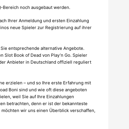
Q-Bereich noch ausgebaut werden.
 nach Ihrer Anmeldung und ersten Einzahlung
nos neue Spieler zur Registrierung auf ihrer
n Sie entsprechende alternative Angebote.
en Slot Book of Dead von Play’n Go. Spieler
 Anbieter in Deutschland offiziell reguliert
 erzielen – und so Ihre erste Erfahrung mit
oad Boni sind und wie oft diese angeboten
elen, weil Sie auf Ihre Einzahlungen
n betrachten, denn er ist der bekannteste
, möchten wir uns einen Überblick verschaffen,