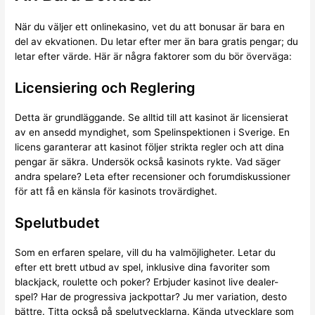
När du väljer ett onlinekasino, vet du att bonusar är bara en
del av ekvationen. Du letar efter mer än bara gratis pengar; du
letar efter värde. Här är några faktorer som du bör överväga:
Licensiering och Reglering
Detta är grundläggande. Se alltid till att kasinot är licensierat
av en ansedd myndighet, som Spelinspektionen i Sverige. En
licens garanterar att kasinot följer strikta regler och att dina
pengar är säkra. Undersök också kasinots rykte. Vad säger
andra spelare? Leta efter recensioner och forumdiskussioner
för att få en känsla för kasinots trovärdighet.
Spelutbudet
Som en erfaren spelare, vill du ha valmöjligheter. Letar du
efter ett brett utbud av spel, inklusive dina favoriter som
blackjack, roulette och poker? Erbjuder kasinot live dealer-
spel? Har de progressiva jackpottar? Ju mer variation, desto
bättre. Titta också på spelutvecklarna. Kända utvecklare som