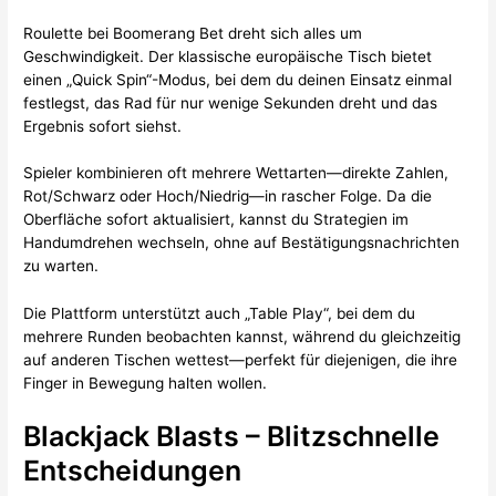
Roulette bei Boomerang Bet dreht sich alles um
Geschwindigkeit. Der klassische europäische Tisch bietet
einen „Quick Spin“-Modus, bei dem du deinen Einsatz einmal
festlegst, das Rad für nur wenige Sekunden dreht und das
Ergebnis sofort siehst.
Spieler kombinieren oft mehrere Wettarten—direkte Zahlen,
Rot/Schwarz oder Hoch/Niedrig—in rascher Folge. Da die
Oberfläche sofort aktualisiert, kannst du Strategien im
Handumdrehen wechseln, ohne auf Bestätigungsnachrichten
zu warten.
Die Plattform unterstützt auch „Table Play“, bei dem du
mehrere Runden beobachten kannst, während du gleichzeitig
auf anderen Tischen wettest—perfekt für diejenigen, die ihre
Finger in Bewegung halten wollen.
Blackjack Blasts – Blitzschnelle
Entscheidungen