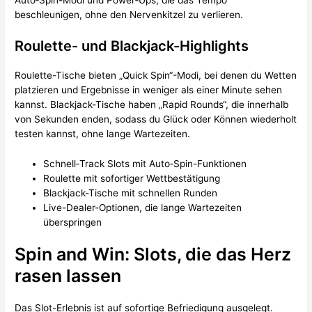
Auto‑Spin-Modi und Power‑Ups, die das Tempo
beschleunigen, ohne den Nervenkitzel zu verlieren.
Roulette- und Blackjack-Highlights
Roulette-Tische bieten „Quick Spin“-Modi, bei denen du Wetten
platzieren und Ergebnisse in weniger als einer Minute sehen
kannst. Blackjack-Tische haben „Rapid Rounds“, die innerhalb
von Sekunden enden, sodass du Glück oder Können wiederholt
testen kannst, ohne lange Wartezeiten.
Schnell‑Track Slots mit Auto‑Spin-Funktionen
Roulette mit sofortiger Wettbestätigung
Blackjack-Tische mit schnellen Runden
Live-Dealer-Optionen, die lange Wartezeiten
überspringen
Spin and Win: Slots, die das Herz
rasen lassen
Das Slot-Erlebnis ist auf sofortige Befriedigung ausgelegt.