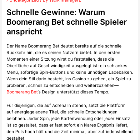
/
Uncategorized
/ By
ssdlk manager2
Schnelle Gewinne: Warum
Boomerang Bet schnelle Spieler
anspricht
Der Name Boomerang Bet deutet bereits auf die schnelle
Rückkehr hin, die es seinen Nutzern bietet. In den ersten
Momenten einer Sitzung wirst du feststellen, dass die
Oberfläche auf Geschwindigkeit ausgelegt ist: ein schlankes
Menü, sofortige Spin-Buttons und keine unnötigen Ladebalken.
Wenn dein Stil darin besteht, ins Casino zu gehen, ein Spiel zu
probieren, schnell zu entscheiden und weiterzuziehen—
Boomerang Bet
’s Design unterstützt dieses Tempo.
Für diejenigen, die auf Adrenalin stehen, setzt die Plattform
auf energiegeladene Titel, die schnelle Entscheidungen
belohnen. Jeder Spin, jede Kartenwendung oder jeder Einsatz
ist so gestaltet, dass er fast sofort ein klares Ergebnis liefert,
den Puls hoch hält und die Zeit minimal, aber zufriedenstellend
gestaltet.