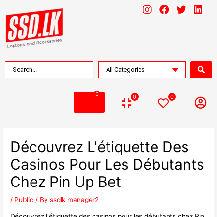
0
0
0
Découvrez L'étiquette Des
Casinos Pour Les Débutants
Chez Pin Up Bet
/
Public
/ By
ssdlk manager2
Découvrez l'étiquette des casinos pour les débutants chez Pin