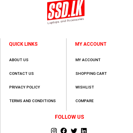
QUICK LINKS
MY ACCOUNT
ABOUT US
MY ACCOUNT
CONTACT US
SHOPPING CART
PRIVACY POLICY
WISHLIST
TERMS AND CONDITIONS
COMPARE
FOLLOW US