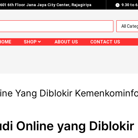
.601 6th Floor Jana Jaya City Center, Rajagiriya
9.30 to 
HOME
SHOP
ABOUT US
CONTACT US
nline Yang Diblokir Kemenkominf
Judi Online yang Diblok