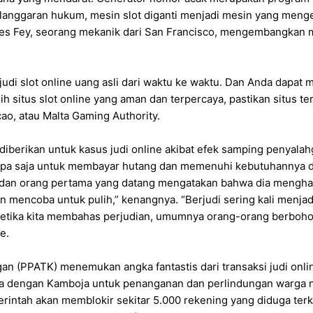
 pelanggaran hukum, mesin slot diganti menjadi mesin yang men
rles Fey, seorang mekanik dari San Francisco, mengembangkan
n judi slot online uang asli dari waktu ke waktu. Dan Anda dapat
 situs slot online yang aman dan terpercaya, pastikan situs ters
ao, atau Malta Gaming Authority.
diberikan untuk kasus judi online akibat efek samping penyalahgun
 apa saja untuk membayar hutang dan memenuhi kebutuhannya da
r dan orang pertama yang datang mengatakan bahwa dia mengh
 mencoba untuk pulih,” kenangnya. “Berjudi sering kali menjad
 “Ketika kita membahas perjudian, umumnya orang-orang berb
e.
n (PPATK) menemukan angka fantastis dari transaksi judi online
a dengan Kamboja untuk penanganan dan perlindungan warga neg
intah akan memblokir sekitar 5.000 rekening yang diduga terka