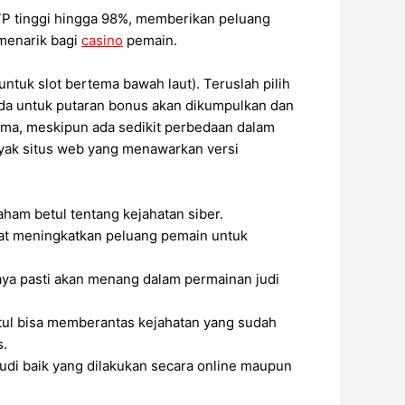
RTP tinggi hingga 98%, memberikan peluang
 menarik bagi
casino
pemain.
ntuk slot bertema bawah laut). Teruslah pilih
da untuk putaran bonus akan dikumpulkan dan
ama, meskipun ada sedikit perbedaan dalam
nyak situs web yang menawarkan versi
am betul tentang kejahatan siber.
apat meningkatkan peluang pemain untuk
 “saya pasti akan menang dalam permainan judi
etul bisa memberantas kejahatan yang sudah
s.
judi baik yang dilakukan secara online maupun