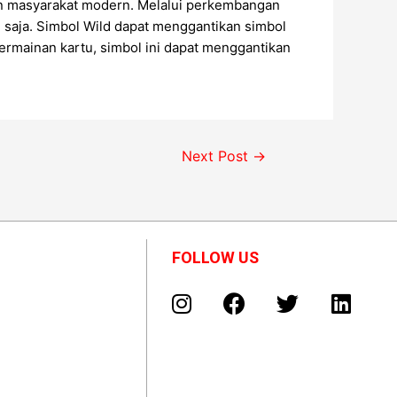
pan masyarakat modern. Melalui perkembangan
n saja. Simbol Wild dapat menggantikan simbol
rmainan kartu, simbol ini dapat menggantikan
Next Post
→
FOLLOW US