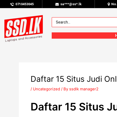
0
710453045
sa***@ss*.lk
No
Daftar 15 Situs Judi O
/
Uncategorized
/ By
ssdlk manager2
Daftar 15 Situs 