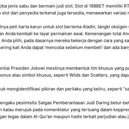
ba jenis sabu dan bermain judi slot. Slot di 188BET memiliki 
slot dari penyedia terkenal juga tersedia, menawarkan variasi
ya peti harta karun untuk slot bertema Aladin, tangki oksigen u
an Anda kembali ke layar permainan awal. Kemenangan total An
Anda pilih, pada dasarnya mereka bekerja dengan cara yang s
sering kali Anda dapat ‘mencoba sebelum membeli’ dan ada ba
nilai Presiden Jokowi mestinya membentuk tim khusus yang pah
 bonus atau simbol khusus, seperti Wilds dan Scatters, yang d
untuk mengidentifikasi pikiran dan perilaku yang keliru, seperti
 mengaku pesimistis Satgas Pemberantasan Judi Daring betul-b
an kalau merujuk pada nomenklatur yang tertuang dalam keppre
ngan tegas dalam Al-Qur’an maupun hadis terkait perjudian atau 