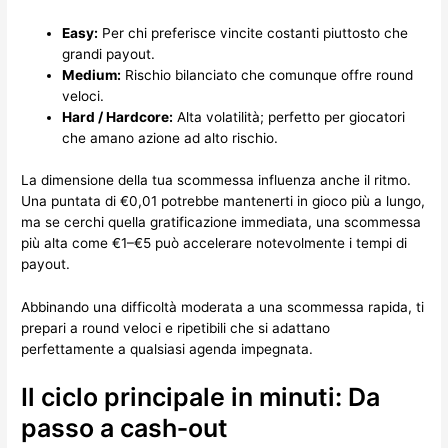
Easy:
Per chi preferisce vincite costanti piuttosto che
grandi payout.
Medium:
Rischio bilanciato che comunque offre round
veloci.
Hard / Hardcore:
Alta volatilità; perfetto per giocatori
che amano azione ad alto rischio.
La dimensione della tua scommessa influenza anche il ritmo.
Una puntata di €0,01 potrebbe mantenerti in gioco più a lungo,
ma se cerchi quella gratificazione immediata, una scommessa
più alta come €1–€5 può accelerare notevolmente i tempi di
payout.
Abbinando una difficoltà moderata a una scommessa rapida, ti
prepari a round veloci e ripetibili che si adattano
perfettamente a qualsiasi agenda impegnata.
Il ciclo principale in minuti: Da
passo a cash‑out