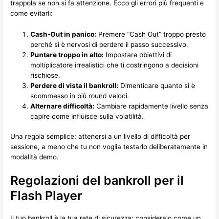
trappola se non si fa attenzione. Ecco gli errori più frequenti e
come evitarli:
Cash‑Out in panico:
Premere “Cash Out” troppo presto
perché si è nervosi di perdere il passo successivo.
Puntare troppo in alto:
Impostare obiettivi di
moltiplicatore irrealistici che ti costringono a decisioni
rischiose.
Perdere di vista il bankroll:
Dimenticare quanto si è
scommesso in più round veloci.
Alternare difficoltà:
Cambiare rapidamente livello senza
capire come influisce sulla volatilità.
Una regola semplice: attenersi a un livello di difficoltà per
sessione, a meno che tu non voglia testarlo deliberatamente in
modalità demo.
Regolazioni del bankroll per il
Flash Player
Il tuo bankroll è la tua rete di sicurezza; consideralo come un