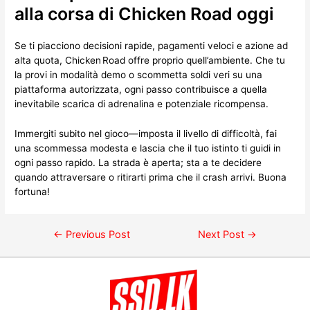
alla corsa di Chicken Road oggi
Se ti piacciono decisioni rapide, pagamenti veloci e azione ad
alta quota, Chicken Road offre proprio quell’ambiente. Che tu
la provi in modalità demo o scommetta soldi veri su una
piattaforma autorizzata, ogni passo contribuisce a quella
inevitabile scarica di adrenalina e potenziale ricompensa.
Immergiti subito nel gioco—imposta il livello di difficoltà, fai
una scommessa modesta e lascia che il tuo istinto ti guidi in
ogni passo rapido. La strada è aperta; sta a te decidere
quando attraversare o ritirarti prima che il crash arrivi. Buona
fortuna!
←
Previous Post
Next Post
→