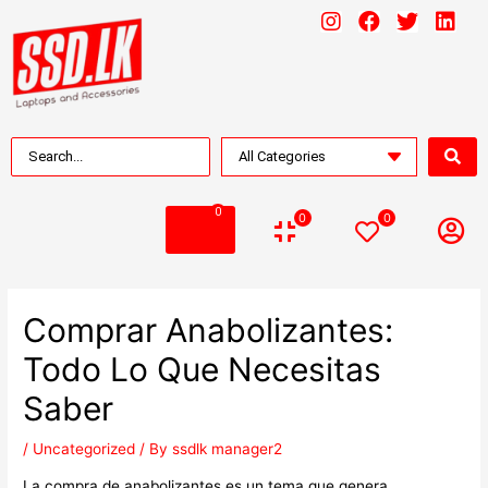
0
0
0
Comprar Anabolizantes:
Todo Lo Que Necesitas
Saber
/
Uncategorized
/ By
ssdlk manager2
La compra de anabolizantes es un tema que genera