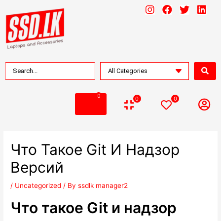
0
0
0
Что Такое Git И Надзор
Версий
/
Uncategorized
/ By
ssdlk manager2
Что такое Git и надзор