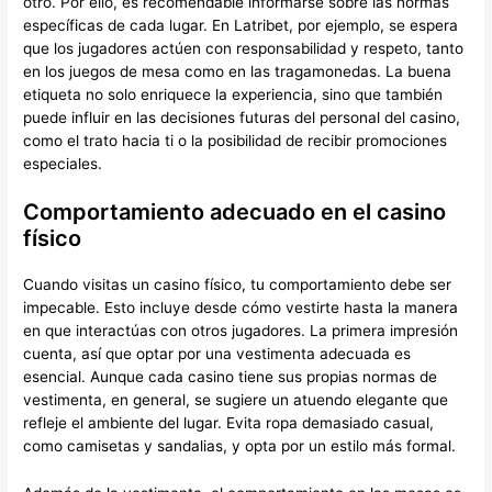
otro. Por ello, es recomendable informarse sobre las normas
específicas de cada lugar. En Latribet, por ejemplo, se espera
que los jugadores actúen con responsabilidad y respeto, tanto
en los juegos de mesa como en las tragamonedas. La buena
etiqueta no solo enriquece la experiencia, sino que también
puede influir en las decisiones futuras del personal del casino,
como el trato hacia ti o la posibilidad de recibir promociones
especiales.
Comportamiento adecuado en el casino
físico
Cuando visitas un casino físico, tu comportamiento debe ser
impecable. Esto incluye desde cómo vestirte hasta la manera
en que interactúas con otros jugadores. La primera impresión
cuenta, así que optar por una vestimenta adecuada es
esencial. Aunque cada casino tiene sus propias normas de
vestimenta, en general, se sugiere un atuendo elegante que
refleje el ambiente del lugar. Evita ropa demasiado casual,
como camisetas y sandalias, y opta por un estilo más formal.