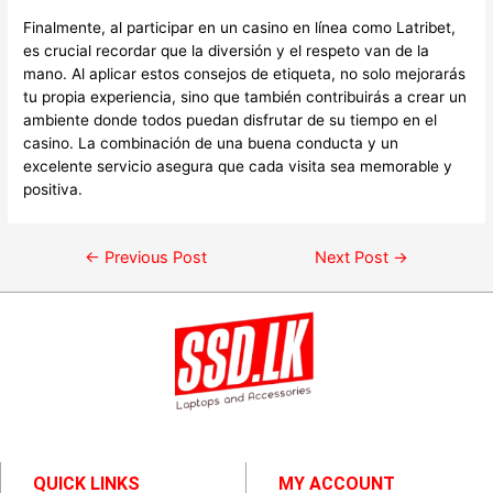
Finalmente, al participar en un casino en línea como Latribet,
es crucial recordar que la diversión y el respeto van de la
mano. Al aplicar estos consejos de etiqueta, no solo mejorarás
tu propia experiencia, sino que también contribuirás a crear un
ambiente donde todos puedan disfrutar de su tiempo en el
casino. La combinación de una buena conducta y un
excelente servicio asegura que cada visita sea memorable y
positiva.
←
Previous Post
Next Post
→
QUICK LINKS
MY ACCOUNT