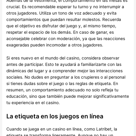
Además de la vestimenta, el comportamiento en las mesas es
crucial. Es recomendable esperar tu turno y no interrumpir a
otros jugadores. Utiliza un tono de voz adecuado y evita
comportamientos que puedan resultar molestos. Recuerda
que el objetivo es disfrutar del juego y, al mismo tiempo,
respetar el espacio de los demás. En caso de ganar, es
aconsejable celebrar con moderación, ya que las reacciones
exageradas pueden incomodar a otros jugadores.
Si eres nuevo en el mundo del casino, considera observar
antes de participar. Esto te ayudará a familiarizarte con las
dinámicas del lugar y a comprender mejor las interacciones
sociales. No dudes en preguntar a los crupieres o al personal
si tienes dudas sobre el juego o las reglas de etiqueta. En
resumen, un comportamiento adecuado no solo refleja tu
educación, sino que también puede mejorar significativamente
tu experiencia en el casino.
La etiqueta en los juegos en línea
Cuando se juega en un casino en línea, como Latribet, la
etiqueta se transforma ligeramente. Aunque no hay un