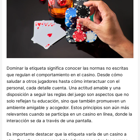
Dominar la etiqueta significa conocer las normas no escritas
que regulan el comportamiento en el casino. Desde cómo
saludar a otros jugadores hasta cómo interactuar con el
personal, cada detalle cuenta. Una actitud amable y una
disposición a seguir las reglas del juego son aspectos que no
solo reflejan tu educación, sino que también promueven un
ambiente amigable y acogedor. Estos principios son aún más
relevantes cuando se participa en un casino en línea, donde la
interacción se da a través de una pantalla.
Es importante destacar que la etiqueta varía de un casino a