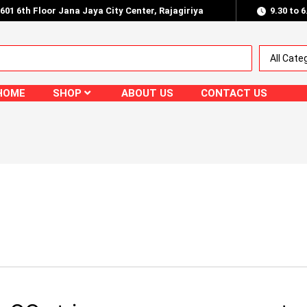
.601 6th Floor Jana Jaya City Center, Rajagiriya
9.30 to 
HOME
SHOP
ABOUT US
CONTACT US