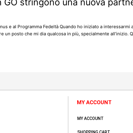
n GO stringono una nuova partne
nus e al Programma Fedeltà Quando ho iniziato a interessarmi ai
e un posto che mi dia qualcosa in più, specialmente all’inizio. Q
MY ACCOUNT
MY ACCOUNT
SHOPPING CART