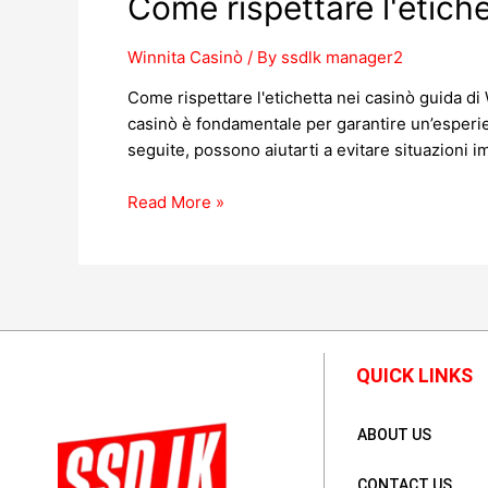
Come rispettare l'etiche
Winnita Casinò
/ By
ssdlk manager2
Come rispettare l'etichetta nei casinò guida di 
casinò è fondamentale per garantire un’esperienz
seguite, possono aiutarti a evitare situazioni im
Read More »
QUICK LINKS
ABOUT US
CONTACT US