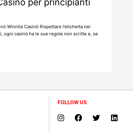
Casinò per principianti
inò Winnita Casinò Rispettare l’etichetta nei
i, ogni casinò ha le sue regole non scritte e, se
FOLLOW US