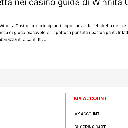
tta nei casinò guida di Winnita 
Winnita Casinò per principianti Importanza dell’etichetta nei cas
a di gioco piacevole e rispettosa per tutti i partecipanti. Infatt
barazzanti o conflitti. …
MY ACCOUNT
MY ACCOUNT
SHOPPING CART