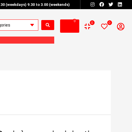
6.30 (weekdays) 9.30 to 3.00 (weekends)
0
0
0