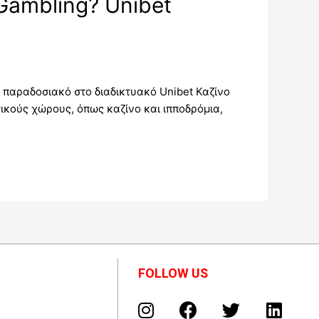
 Gambling? Unibet
το παραδοσιακό στο διαδικτυακό Unibet Καζίνο
σικούς χώρους, όπως καζίνο και ιπποδρόμια,
FOLLOW US