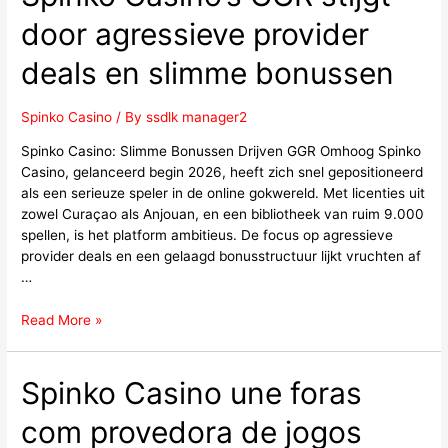
door agressieve provider
deals en slimme bonussen
Spinko Casino
/ By
ssdlk manager2
Spinko Casino: Slimme Bonussen Drijven GGR Omhoog Spinko
Casino, gelanceerd begin 2026, heeft zich snel gepositioneerd
als een serieuze speler in de online gokwereld. Met licenties uit
zowel Curaçao als Anjouan, en een bibliotheek van ruim 9.000
spellen, is het platform ambitieus. De focus op agressieve
provider deals en een gelaagd bonusstructuur lijkt vruchten af
…
Read More »
Spinko Casino une foras
com provedora de jogos