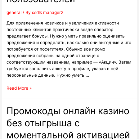
general
/ By
ssdlk manager2
Для привлечения новичков и увеличения активности
постоянных клиентов практически везде оператор
предлагает бонусы. Нужно уметь правильно оценивать
предложения и определять, насколько они выгодные и что
потребуется от посетителя. Обычно все промо
предложения собраны на одной странице с
соответствующим названием, например — «Акции». Затем
требуется заполнить анкету в профиле, указав в ней
персональные данные. Нужно уметь …
Read More »
Промокоды онлайн казино
без отыгрыша с
моментальной активацией