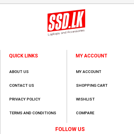
QUICK LINKS
MY ACCOUNT
ABOUT US
MY ACCOUNT
CONTACT US
SHOPPING CART
PRIVACY POLICY
WISHLIST
TERMS AND CONDITIONS
COMPARE
FOLLOW US