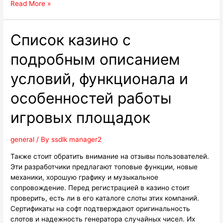
Read More »
Список казино с
подробным описанием
условий, функционала и
особенностей работы
игровых площадок
general
/ By
ssdlk manager2
Также стоит обратить внимание на отзывы пользователей.
Эти разработчики предлагают топовые функции, новые
механики, хорошую графику и музыкальное
сопровождение. Перед регистрацией в казино стоит
проверить, есть ли в его каталоге слоты этих компаний.
Сертификаты на софт подтверждают оригинальность
слотов и надежность генератора случайных чисел. Их