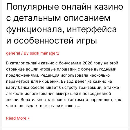
Популярные онлайн казино
с детальным описанием
функционала, интерфейса
и особенностей игры
general
/ By
ssdlk manager2
В каталог онлайн казино с бонусами в 2026 году на этой
странице вошли игровые площадки с более выгодными
предложениями. Редакция использовала несколько
параметров для их оценки. Вывод денег из казино на
карту банка обеспечивает быстроту транзакций, а также
легкость использования выигрышей в повседневной
жизни. Волатильность игрового автомата определяет, как
часто он выдает выигрыши и каков …
Read More »