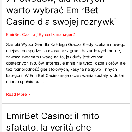
warto wybrać EmirBet
Casino dla swojej rozrywki
EmirBet Casino
/ By
ssdlk manager2
Szeroki Wybór Gier dla Każdego Gracza Kiedy szukam nowego
miejsca do spędzenia czasu przy grach hazardowych online,
zawsze zwracam uwagę na to, jak duży jest wybór
dostępnych tytułów. Interesuje mnie nie tylko liczba slotów, ale
też różnorodność gier stołowych, kasyna na żywo i innych
kategorii. W EmirBet Casino moje oczekiwania zostały w dużej
mierze spełnione. …
Read More »
EmirBet Casino: il mito
sfatato, la verità che