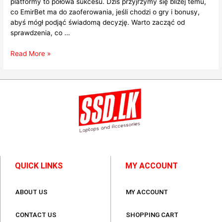
platformy to połowa sukcesu. Dziś przyjrzymy się bliżej temu,
co EmirBet ma do zaoferowania, jeśli chodzi o gry i bonusy,
abyś mógł podjąć świadomą decyzję. Warto zacząć od
sprawdzenia, co …
Read More »
QUICK LINKS
MY ACCOUNT
ABOUT US
MY ACCOUNT
CONTACT US
SHOPPING CART