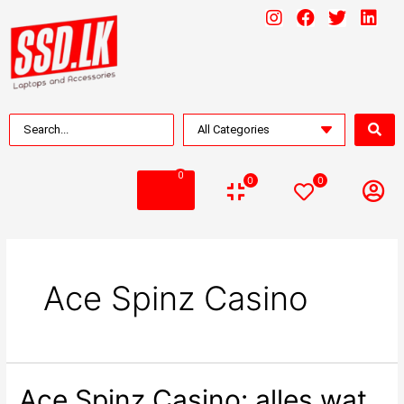
0
0
0
Ace Spinz Casino
Ace Spinz Casino: alles wat