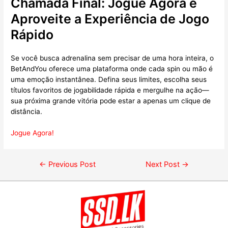
Chamada Final: Jogue Agora e
Aproveite a Experiência de Jogo
Rápido
Se você busca adrenalina sem precisar de uma hora inteira, o
BetAndYou oferece uma plataforma onde cada spin ou mão é
uma emoção instantânea. Defina seus limites, escolha seus
títulos favoritos de jogabilidade rápida e mergulhe na ação—
sua próxima grande vitória pode estar a apenas um clique de
distância.
Jogue Agora!
←
Previous Post
Next Post
→