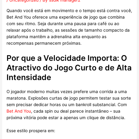
/
Uncategorized
/ By
ssdlk manager2
Quando você está em movimento e o tempo está contra você,
Bet And You oferece uma experiência de jogo que combina
com seu ritmo. Seja durante uma pausa para café ou ao
relaxar após o trabalho, as sessões de tamanho compacto da
plataforma mantêm a adrenalina alta enquanto as
recompensas permanecem próximas.
Por que a Velocidade Importa: O
Atractivo do Jogo Curto e de Alta
Intensidade
O jogador moderno muitas vezes prefere uma corrida a uma
maratona. Explosões curtas de jogo permitem testar sua sorte
sem precisar dedicar horas ou um bankroll substancial. Com
Bet And You
, cada spin ou deal parece instantâneo – sua
próxima vitória pode estar a apenas um clique de distância.
Esse estilo prospera em: