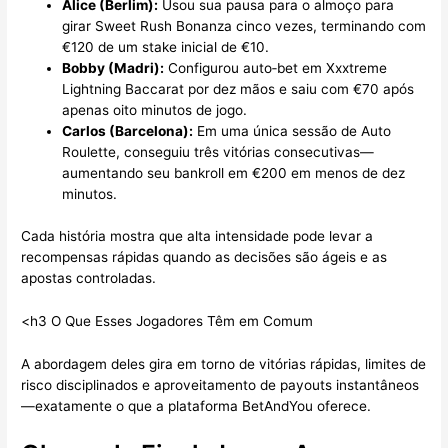
Alice (Berlim):
Usou sua pausa para o almoço para
girar Sweet Rush Bonanza cinco vezes, terminando com
€120 de um stake inicial de €10.
Bobby (Madri):
Configurou auto‑bet em Xxxtreme
Lightning Baccarat por dez mãos e saiu com €70 após
apenas oito minutos de jogo.
Carlos (Barcelona):
Em uma única sessão de Auto
Roulette, conseguiu três vitórias consecutivas—
aumentando seu bankroll em €200 em menos de dez
minutos.
Cada história mostra que alta intensidade pode levar a
recompensas rápidas quando as decisões são ágeis e as
apostas controladas.
<h3 O Que Esses Jogadores Têm em Comum
A abordagem deles gira em torno de vitórias rápidas, limites de
risco disciplinados e aproveitamento de payouts instantâneos
—exatamente o que a plataforma BetAndYou oferece.