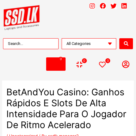
0
0
0
BetAndYou Casino: Ganhos
Rápidos E Slots De Alta
Intensidade Para O Jogador
De Ritmo Acelerado