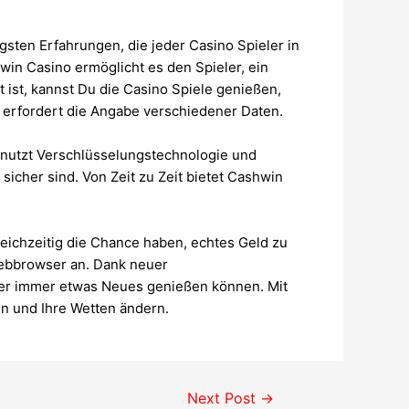
gsten Erfahrungen, die jeder Casino Spieler in
win Casino ermöglicht es den Spieler, ein
t ist, kannst Du die Casino Spiele genießen,
t erfordert die Angabe verschiedener Daten.
 nutzt Verschlüsselungstechnologie und
sicher sind. Von Zeit zu Zeit bietet Cashwin
eichzeitig die Chance haben, echtes Geld zu
Webbrowser an. Dank neuer
eler immer etwas Neues genießen können. Mit
en und Ihre Wetten ändern.
Next Post
→