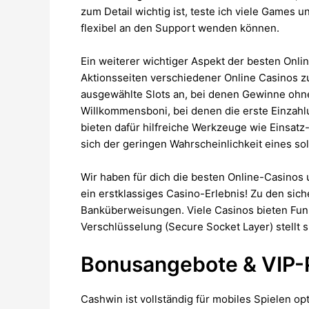
zum Detail wichtig ist, teste ich viele Games 
flexibel an den Support wenden können.
Ein weiterer wichtiger Aspekt der besten Onli
Aktionsseiten verschiedener Online Casinos zu 
ausgewählte Slots an, bei denen Gewinne ohn
Willkommensboni, bei denen die erste Einzahl
bieten dafür hilfreiche Werkzeuge wie Einsatz-
sich der geringen Wahrscheinlichkeit eines s
Wir haben für dich die besten Online-Casinos
ein erstklassiges Casino-Erlebnis! Zu den si
Banküberweisungen. Viele Casinos bieten Funk
Verschlüsselung (Secure Socket Layer) stellt s
Bonusangebote & VIP
Cashwin ist vollständig für mobiles Spielen o