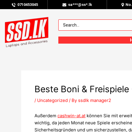
0
710453045
sa***@ss*.lk
No
Beste Boni & Freispiele
/
Uncategorized
/ By
ssdlk manager2
Außerdem
cashwin-at.at
können Sie mit erwei
wichtig, da jeden Monat neue Spiele erscheine
Sicherheitsgründen und um sicherzustellen, dass