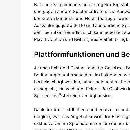
Besonders spannend sind die regelmäßig stat
und gegen andere Spieler antreten. Die Auswah
konkreten Mindest- und Höchstbeträge sowie m
Auszahlungsquote (RTP) und ausführliche Spie
sehr benutzerfreundlich. Ich kann jederzeit sp
Play, Evolution und NetEnt, was Vielfalt bringt.
Plattformfunktionen und B
Je nach Echtgeld Casino kann der Cashback Bo
Bedingungen unterscheiden. Im Folgenden werd
berücksichtigt werden, näher beleuchten. Ebe
ermöglicht, ein wichtiger Faktor. Bei Cashwin
Spieler aus Österreich verfügbar sind.
Dank der übersichtlichen und benutzerfreundl
möglich, was das Angebot sowohl für Einsteiger
exklusive Online Spielautomaten, die du nur bei