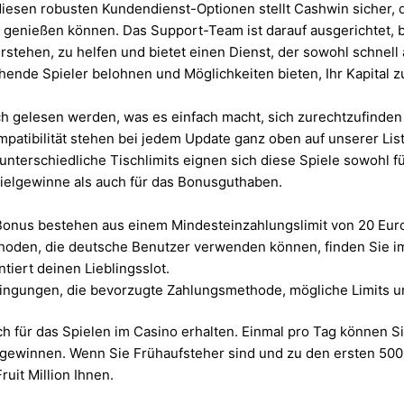
iesen robusten Kundendienst-Optionen stellt Cashwin sicher, das
genießen können. Das Support-Team ist darauf ausgerichtet, be
stehen, zu helfen und bietet einen Dienst, der sowohl schnell 
hende Spieler belohnen und Möglichkeiten bieten, Ihr Kapital zu
h gelesen werden, was es einfach macht, sich zurechtzufinden 
mpatibilität stehen bei jedem Update ganz oben auf unserer Li
nterschiedliche Tischlimits eignen sich diese Spiele sowohl fü
ispielgewinne als auch für das Bonusguthaben.
onus bestehen aus einem Mindesteinzahlungslimit von 20 Eur
thoden, die deutsche Benutzer verwenden können, finden Sie im
tiert deinen Lieblingsslot.
ngungen, die bevorzugte Zahlungsmethode, mögliche Limits un
ach für das Spielen im Casino erhalten. Einmal pro Tag können 
 gewinnen. Wenn Sie Frühaufsteher sind und zu den ersten 500 
ruit Million Ihnen.