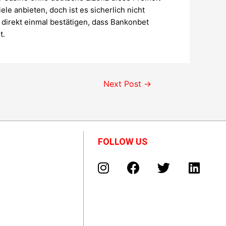
e anbieten, doch ist es sicherlich nicht
direkt einmal bestätigen, dass Bankonbet
t.
Next Post
→
FOLLOW US