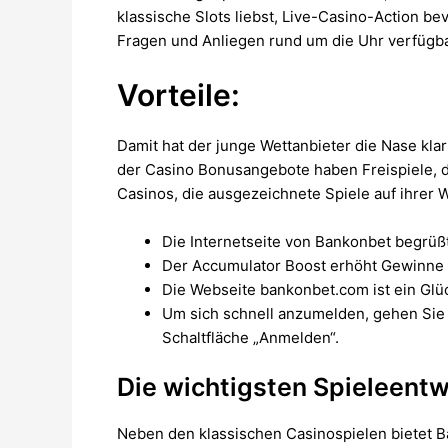
klassische Slots liebst, Live-Casino-Action be
Fragen und Anliegen rund um die Uhr verfügba
Vorteile:
Damit hat der junge Wettanbieter die Nase kla
der Casino Bonusangebote haben Freispiele, d
Casinos, die ausgezeichnete Spiele auf ihrer 
Die Internetseite von Bankonbet begrüßt
Der Accumulator Boost erhöht Gewinne 
Die Webseite bankonbet.com ist ein Glüc
Um sich schnell anzumelden, gehen Sie a
Schaltfläche „Anmelden“.
Die wichtigsten Spieleentw
Neben den klassischen Casinospielen bietet 