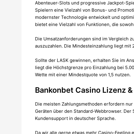
Abenteuer-Slots und progressive Jackpot-Spie
Spielern eine Vielzahl von Bonus- und Promot
modernster Technologie entwickelt und optimie
bietet eine Vielzahl von Funktionen, die sowohl
Die Umsatzanforderungen sind im Vergleich z
auszuzahlen. Die Mindesteinzahlung liegt mit 2
Sollte der LASK gewinnen, erhalten Sie im An
liegt die Höchstgrenze pro Einzahlung bei 5.0
Wette mit einer Mindestquote von 1,5 nutzen.
Bankonbet Casino Lizenz & 
Die meisten Zahlungsmethoden erfordern nur e
Geräten über den Standard-Webbrowser. Der Sc
Kundensupport in deutscher Sprache.
Da wir alle gerne etwas mehr Casino-Feeling e