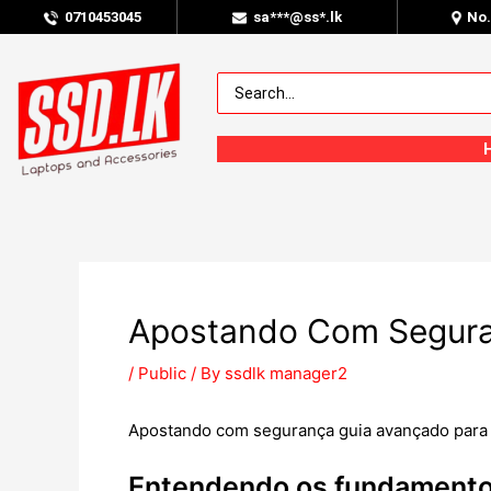
0
710453045
sa***@ss*.lk
No
Apostando Com Segura
/
Public
/ By
ssdlk manager2
Apostando com segurança guia avançado para 
Entendendo os fundamento