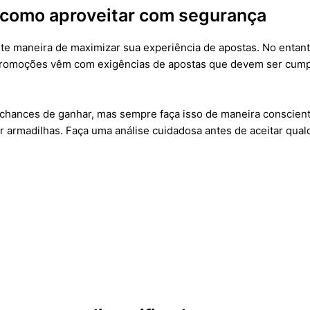
 como aproveitar com segurança
e maneira de maximizar sua experiência de apostas. No entanto
s promoções vêm com exigências de apostas que devem ser cum
hances de ganhar, mas sempre faça isso de maneira consciente
armadilhas. Faça uma análise cuidadosa antes de aceitar qualq