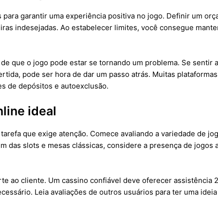
para garantir uma experiência positiva no jogo. Definir um orç
eiras indesejadas. Ao estabelecer limites, você consegue mante
 de que o jogo pode estar se tornando um problema. Se sentir 
vertida, pode ser hora de dar um passo atrás. Muitas plataforma
es de depósitos e autoexclusão.
line ideal
tarefa que exige atenção. Comece avaliando a variedade de jog
m das slots e mesas clássicas, considere a presença de jogos
rte ao cliente. Um cassino confiável deve oferecer assistência 
ssário. Leia avaliações de outros usuários para ter uma ideia