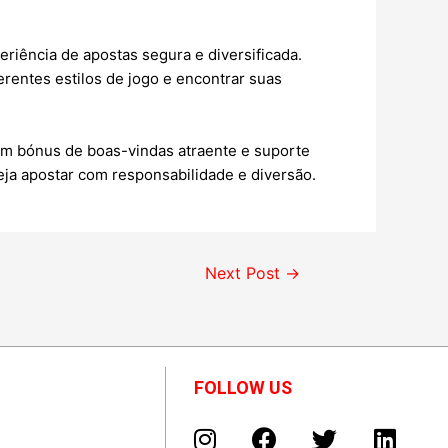
riência de apostas segura e diversificada.
rentes estilos de jogo e encontrar suas
m bónus de boas-vindas atraente e suporte
ja apostar com responsabilidade e diversão.
Next Post
→
FOLLOW US