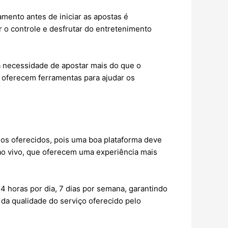
amento antes de iniciar as apostas é
r o controle e desfrutar do entretenimento
a necessidade de apostar mais do que o
s oferecem ferramentas para ajudar os
os oferecidos, pois uma boa plataforma deve
 ao vivo, que oferecem uma experiência mais
24 horas por dia, 7 dias por semana, garantindo
 da qualidade do serviço oferecido pelo