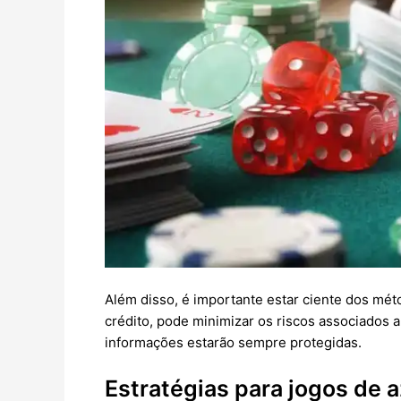
Além disso, é importante estar ciente dos mét
crédito, pode minimizar os riscos associados 
informações estarão sempre protegidas.
Estratégias para jogos de 