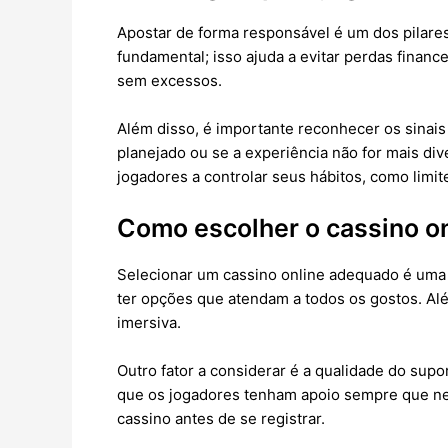
Apostar de forma responsável é um dos pilares 
fundamental; isso ajuda a evitar perdas financ
sem excessos.
Além disso, é importante reconhecer os sinais
planejado ou se a experiência não for mais di
jogadores a controlar seus hábitos, como limit
Como escolher o cassino on
Selecionar um cassino online adequado é uma 
ter opções que atendam a todos os gostos. Alé
imersiva.
Outro fator a considerar é a qualidade do supo
que os jogadores tenham apoio sempre que nece
cassino antes de se registrar.