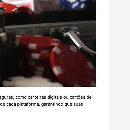
guras, como carteiras digitais ou cartões de
 de cada plataforma, garantindo que suas