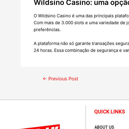
Wildsino Casino: uma opção
O Wildsino Casino é uma das principais plataf
Com mais de 3.000 slots e uma variedade de jo
preferências.
A plataforma não só garante transações segu
24 horas. Essa combinação de segurança e var
←
Previous Post
QUICK LINKS
ABOUT US