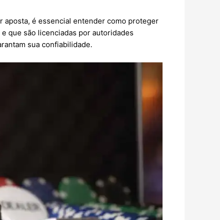
r aposta, é essencial entender como proteger
a e que são licenciadas por autoridades
arantam sua confiabilidade.