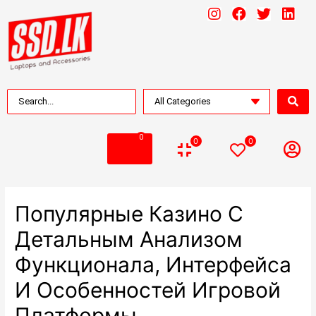
0
0
0
Популярные Казино С
Детальным Анализом
Функционала, Интерфейса
И Особенностей Игровой
Платформы