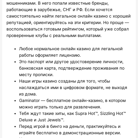
мошенниками. В него попали известные бренды,
работающие в зарубежье, СНГ и РФ. Если хочется
самостоятельно найти легальное онлайн казино с хорошей
репутацией, ориентируйтесь на эти критерии. Но проще —
воспользоваться готовым рейтингом, который уже собрал
проверенные клубы с реальными выплатами.
Любое нормальное онлайн казино для легальной
работы оформляет лицензию.
Это паспорт или другое удостоверение личности,
банковская карта, подтверждение проживания по
месту прописки.
Наши игры казино созданы для того, чтобы
наслаждаться ими в цифровом формате, не выходя
из дома.
Gaminator — бесплатное онлайн-казино, в котором
можно играть только для развлечения.
Тебя ждут такие хиты, как Supra Hot™, Sizzling Hot™
Deluxe и Just Jewels™.
Перед игрой в бинго на деньги, практикуйтесь и
играйте бесплатно в демонстрационные версии.