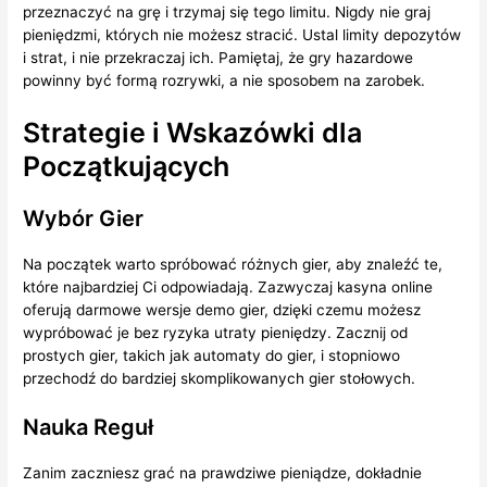
przeznaczyć na grę i trzymaj się tego limitu. Nigdy nie graj
pieniędzmi, których nie możesz stracić. Ustal limity depozytów
i strat, i nie przekraczaj ich. Pamiętaj, że gry hazardowe
powinny być formą rozrywki, a nie sposobem na zarobek.
Strategie i Wskazówki dla
Początkujących
Wybór Gier
Na początek warto spróbować różnych gier, aby znaleźć te,
które najbardziej Ci odpowiadają. Zazwyczaj kasyna online
oferują darmowe wersje demo gier, dzięki czemu możesz
wypróbować je bez ryzyka utraty pieniędzy. Zacznij od
prostych gier, takich jak automaty do gier, i stopniowo
przechodź do bardziej skomplikowanych gier stołowych.
Nauka Reguł
Zanim zaczniesz grać na prawdziwe pieniądze, dokładnie