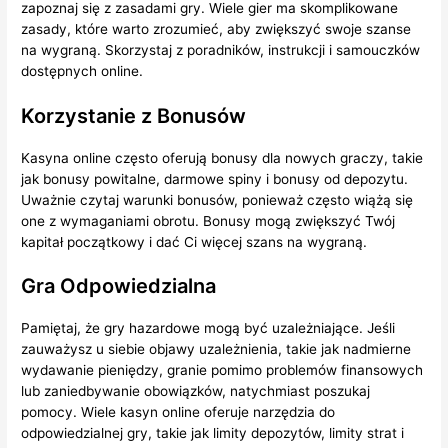
zapoznaj się z zasadami gry. Wiele gier ma skomplikowane
zasady, które warto zrozumieć, aby zwiększyć swoje szanse
na wygraną. Skorzystaj z poradników, instrukcji i samouczków
dostępnych online.
Korzystanie z Bonusów
Kasyna online często oferują bonusy dla nowych graczy, takie
jak bonusy powitalne, darmowe spiny i bonusy od depozytu.
Uważnie czytaj warunki bonusów, ponieważ często wiążą się
one z wymaganiami obrotu. Bonusy mogą zwiększyć Twój
kapitał początkowy i dać Ci więcej szans na wygraną.
Gra Odpowiedzialna
Pamiętaj, że gry hazardowe mogą być uzależniające. Jeśli
zauważysz u siebie objawy uzależnienia, takie jak nadmierne
wydawanie pieniędzy, granie pomimo problemów finansowych
lub zaniedbywanie obowiązków, natychmiast poszukaj
pomocy. Wiele kasyn online oferuje narzędzia do
odpowiedzialnej gry, takie jak limity depozytów, limity strat i