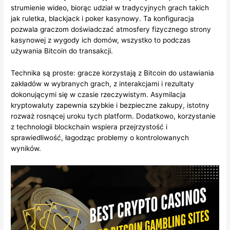
strumienie wideo, biorąc udział w tradycyjnych grach takich
jak ruletka, blackjack i poker kasynowy. Ta konfiguracja
pozwala graczom doświadczać atmosfery fizycznego strony
kasynowej z wygody ich domów, wszystko to podczas
używania Bitcoin do transakcji.
Technika są proste: gracze korzystają z Bitcoin do ustawiania
zakładów w wybranych grach, z interakcjami i rezultaty
dokonującymi się w czasie rzeczywistym. Asymilacja
kryptowaluty zapewnia szybkie i bezpieczne zakupy, istotny
rozważ rosnącej uroku tych platform. Dodatkowo, korzystanie
z technologii blockchain wspiera przejrzystość i
sprawiedliwość, łagodząc problemy o kontrolowanych
wyników.