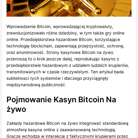
Wprowadzenie Bitcoin, wprowadzającej kryptowaluty,
zrewolucjonizowało różne dziedziny, w tym także gry online
online. Przedsiębiorstwa hazardowe Bitcoin, korzystające
technologię blockchain, zapewniają przejrzystość, ochronę,
oraz anonimowość. Strony kasynowe Bitcoin na żywo
przenoszą to o krok jeszcze dalej, reprodukując kasyno z
przedsiębiorstwie hazardowym z udziałem ludzkich krupierów,
transmitowanych w czasie rzeczywistym. Ten artykuł bada
subtelnosci tych systemów i dlaczego przyciągnęły
międzynarodową publiczność.
Pojmowanie Kasyn Bitcoin Na
żywo
Zakłady hazardowe Bitcoin na żywo integrować standardową
atmosferę kasyna online z zaawansowaną technologią.
Gracze wchodzą w interakcję z faktycznymi krupierami przez