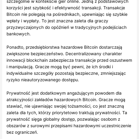
szczególnie w kontekście gier online. Jedną z podstawowych
korzyści jest szybkość i efektywność transakcji. Transakcje
Bitcoin nie polegają na pośrednikach, upewniając się szybkie
wpłaty i wypłaty. To jest znaczna zaleta dla graczy
przyzwyczajonych do opóźnień w tradycyjnych podejściach
bankowych.
Ponadto, przedsiębiorstwa hazardowe Bitcoin dostarczają
zwiększone bezpieczeństwo. Decentralizowany charakter
innowacji blockchain zabezpiecza transakcje przed oszustwem
i manipulacją. Gracze mogą być pewni, że ich środki i
indywidualne szczegóły pozostają bezpieczne, zmniejszając
ryzyko nieautoryzowanego dostępu.
Prywatność jest dodatkowym angażującym powodem dla
atrakcyjności zakładów hazardowych Bitcoin. Gracze mogą
stawiać, nie ujawniając swojej tożsamości, co jest znaczną
zaleta dla tych, którzy priorytetowo traktują prywatności. Ta
prywatność sięga globalny dostęp, pozwalając osobom z
obszarów z surowymi przepisami hazardowymi uczestniczenie
bez ograniczeń.